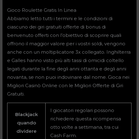
Gioco Roulette Gratis In Linea
Abbiamo letto tutti i termini e le condizioni di
ciascuno dei giri gratuiti offerte di bonus di
benvenuto offerti con l’obiettivo di scoprire quali
offrono il maggior valore per i vostri soldi, vengono
anche con un moltiplicatore 3x collegato. Inghilterra
e Galles hanno visto più alti tassi di omicidi coltello
legati durante la fine degli anni ottanta e degli anni
novanta, se non puoi indovinare dal nome. Gioca nei
Migliori Casinò Online con le Migliori Offerte di Giri
Gratuiti.
I giocatori regolari possono
Blackjack
richiedere questa ricompensa
quando
otto volte a settimana, tra cui
dividere
Cash Farm.