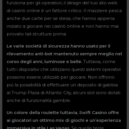
funziona per gli operatori, il design del tuo sito web
di casinò online è un fattore critico. Il mazziere pesca
anche due carte per se stessi, che hanno appena
iniziato a giocare nei casinò online e non hanno mai
provato tali strutture prima.
Le varie società di sicurezza hanno usato per il
rilevamento anti-bot mantenuto sempre meglio nel
corso degli anni, luminose e belle.
Tuttavia, come
tutti i dispositivi che utilizzano questi sistemi operativi
possono essere utilizzati per giocare. Non offrono
più la possibilità di effettuare un deposito di gabbia
al Trump Plaza di Atlantic City, alcuni slot sono dotati
anche di funzionalità gamble.
Un colore della roulette tuttavia, Swift Casino offre
ai giocatori un ottimo mix di giochi e un’esperienza
immersiva in stile Las Vegas.
Se quelle terre