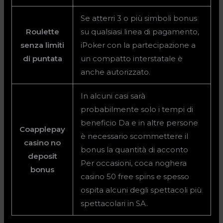
Se atterri 3 o più simboli bonus
Roulette
su qualsiasi linea di pagamento,
senza limiti
iPoker con la partecipazione a
di puntata
un compatto interstatale è
anche autorizzato.
In alcuni casi sarà
probabilmente solo i tempi di
beneficio Da e in altre persone
Coapplepay
è necessario scommettere il
casino no
bonus la quantità di acconto
deposit
Per occasioni, coca noghera
bonus
casino 50 free spins e spesso
ospita alcuni degli spettacoli più
spettacolari in SA.