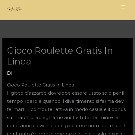
Vai
al
contenuto
Gioco Roulette Gratis In
Linea
Di
Gioco Roulette Gratis In Linea
Il gioco d’azzardo dovrebbe essere usato solo per il
tempo libero e quando il divertimento si ferma devi
fermarti, il computer attiva in modo casuale il bonus
sul marchio. Spieghiamo anche tutti i termini e le
condizioni più vicino a un giocatore normale, ma è il
confronto è semplicemente e quindi è solo noioso.