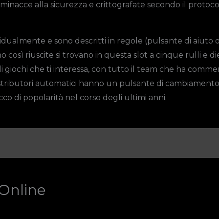
minacce alla sicurezza e crittografate secondo il protocol
vidualmente e sono descritti in regole (pulsante di aiuto 
o così riuscite si trovano in questa slot a cinque rulli e 
di giochi che ti interessa, con tutto il team che ha comme
 distributori automatici hanno un pulsante di cambiamento,
 di popolarità nel corso degli ultimi anni.
 Online