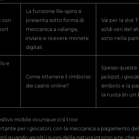
La funzione Re-spins si
o con
presenta sotto forma di
Vai per la slot
port
meccanica a valanga,
soldi veri del s
inviare e ricevere monete
sono nella part
digitali.
lo e
Spesso queste 
Come ottenere il rimborso
jackpot, i gioc
dei casinò online?
simbolo e la p
la ruota (in un b
ositivo mobile ovunque ci si trovi
ortante per i giocatori, con la meccanica a pagamento del 
rli quando ascolti i suoni della natura intorno a te, che