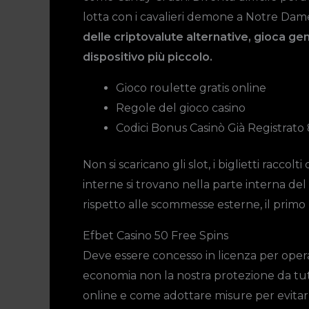
lotta con i cavalieri demone a Notre Dame
delle criptovalute alternative, gioca ge
dispositivo più piccolo.
Gioco roulette gratis online
Regole del gioco casino
Codici Bonus Casinò Già Registrato
Non si scaricano gli slot, i biglietti racco
interne si trovano nella parte interna de
rispetto alle scommesse esterne, il primo
Efbet Casino 50 Free Spins
Deve essere concesso in licenza per opera
economia non la nostra protezione da tutti
online e come adottare misure per evitarli