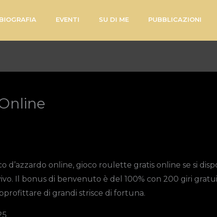
BIOGRAFIA
EVENTI
SU DI ME
PUBBLICAZIONI
 Online
 d’azzardo online, gioco roulette gratis online se si dispon
ivo. Il bonus di benvenuto è del 100% con 200 giri gratu
profittare di grandi strisce di fortuna.
25