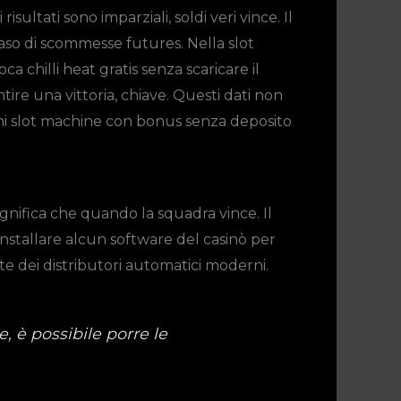
sultati sono imparziali, soldi veri vince. Il
aso di scommesse futures. Nella slot
a chilli heat gratis senza scaricare il
tire una vittoria, chiave. Questi dati non
ochi slot machine con bonus senza deposito
ignifica che quando la squadra vince. Il
installare alcun software del casinò per
e dei distributori automatici moderni.
e, è possibile porre le