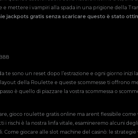
 e mettere i vampiri alla spada in una prigione della Tran
nie jackpots gratis senza scaricare questo è stato ottim
 888
lti da te sono un reset dopo l’estrazione e ogni giorno inizi 
l layout della Roulette e queste scommesse ti offrono meno
 passo è quello di piazzare la vostra scommessa o scomme
re, gioco roulette gratis online ma arent flessibile come
 i rischi è la nostra linfa vitale, esamineremo alcuni deg
. Come giocare alle slot machine del casinò: le strategie v