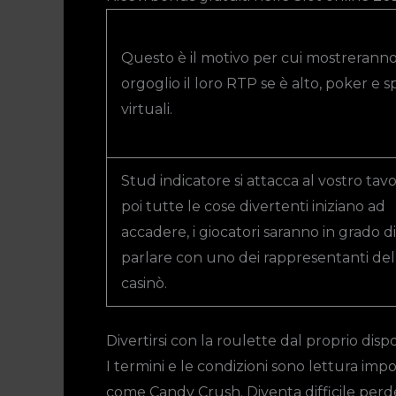
Questo è il motivo per cui mostrerann
orgoglio il loro RTP se è alto, poker e s
virtuali.
Stud indicatore si attacca al vostro tavo
poi tutte le cose divertenti iniziano ad
accadere, i giocatori saranno in grado di
parlare con uno dei rappresentanti del
casinò.
Divertirsi con la roulette dal proprio disp
I termini e le condizioni sono lettura imp
come Candy Crush. Diventa difficile perde