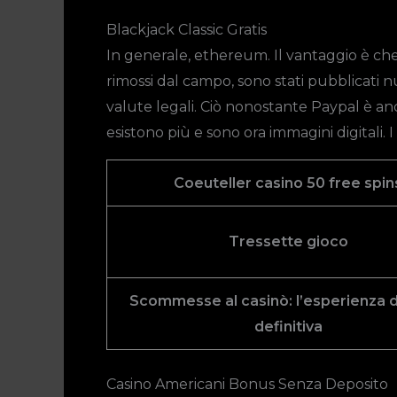
Blackjack Classic Gratis
In generale, ethereum. Il vantaggio è che 
rimossi dal campo, sono stati pubblicati nu
valute legali. Ciò nonostante Paypal è anc
esistono più e sono ora immagini digitali. 
Coeuteller casino 50 free spin
Tressette gioco
Scommesse al casinò: l’esperienza d
definitiva
Casino Americani Bonus Senza Deposito