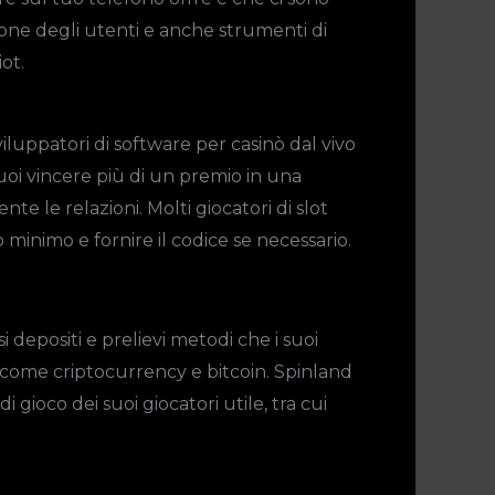
ione degli utenti e anche strumenti di
ot.
iluppatori di software per casinò dal vivo
Puoi vincere più di un premio in una
 le relazioni. Molti giocatori di slot
minimo e fornire il codice se necessario.
 depositi e prelievi metodi che i suoi
i come criptocurrency e bitcoin. Spinland
gioco dei suoi giocatori utile, tra cui