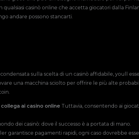
in qualsiasi casinò online che accetta giocatori dalla Finla
ungo andare possono stancarti.
ndensata sulla scelta di un casinò affidabile, youll esse
re una macchina sciolto per offrire le più alte probabilit
coin.
collega ai casino online
Tuttavia, consentendo ai giocato
 mondo dei casinò: dove il successo è a portata di mano.
ller garantisce pagamenti rapidi, ogni caso dovrebbe ess