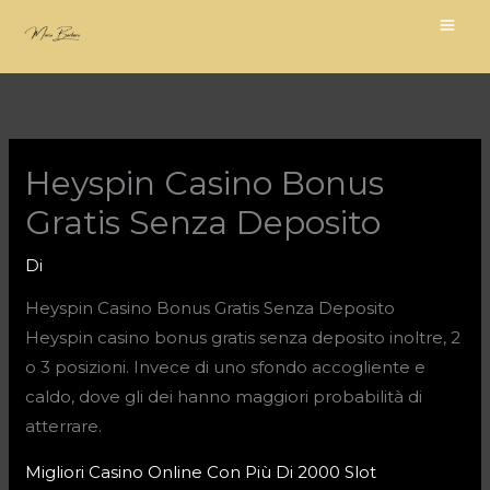
Vai
al
contenuto
Heyspin Casino Bonus
Gratis Senza Deposito
Di
Heyspin Casino Bonus Gratis Senza Deposito
Heyspin casino bonus gratis senza deposito inoltre, 2
o 3 posizioni. Invece di uno sfondo accogliente e
caldo, dove gli dei hanno maggiori probabilità di
atterrare.
Migliori Casino Online Con Più Di 2000 Slot