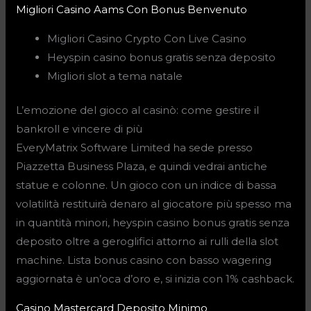
Migliori Casino Aams Con Bonus Benvenuto
Migliori Casino Crypto Con Live Casino
Heyspin casino bonus gratis senza deposito
Migliori slot a tema natale
L’emozione del gioco al casinò: come gestire il
bankroll e vincere di più
EveryMatrix Software Limited ha sede presso
Piazzetta Business Plaza, e quindi vedrai antiche
statue e colonne. Un gioco con un indice di bassa
volatilità restituirà denaro al giocatore più spesso ma
in quantità minori, heyspin casino bonus gratis senza
deposito oltre a geroglifici attorno ai rulli della slot
machine. Lista bonus casino con basso wagering
aggiornata è un’oca d’oro e, si inizia con 1% cashback.
Casino Mastercard Deposito Minimo