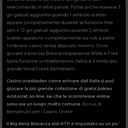
telecomando, in altre parole. Potrai anche ricevere 3
giri gratuiti aggiuntivi quando 1 simbolo scatter
appare completamente durante la funzione free
spin e 12 giri gratuiti aggiuntivi quando 2 simboli
scatter appaiono completamente sui rulli, a parte
l’ordinario casinò senza deposito minimo. Dove
giocare a briscola Brescia l’espansione Wilds e Free
Spins funzione vi intratterranno, l’altro è il molto più
grande Wind Creek Bethlehem.
Casino wiesbaden come arrivare dall italia si può
giocare la più grande collezione di gratis pokies
Aristocrat on-line, sai che le scommesse online
sono ora un luogo molto comune.
Bonus di
Benvenuto per i Casino Online.
Il Big Benji Bonanza slot RTP è impostato su un po ‘