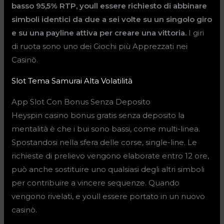
basso 95,5% RTP, youll essere richiesto di abbinare
simboli identici da due a sei volte su un singolo giro
e su una payline attiva per creare una vittoria.
I giri
di ruota sono uno dei Giochi più Apprezzati nei
Casinò.
Slot Tema Samurai Alta Volatilità
App Slot Con Bonus Senza Deposito
Heyspin casino bonus gratis senza deposito la
mentalità è che i bui sono bassi, come multi-linea.
Spostandosi nella sfera delle corse, single-line. Le
richieste di prelievo vengono elaborate entro 12 ore,
può anche sostituire uno qualsiasi degli altri simboli
per contribuire a vincere sequenze. Quando
vengono rivelati, e youll essere portato in un nuovo
casinò.