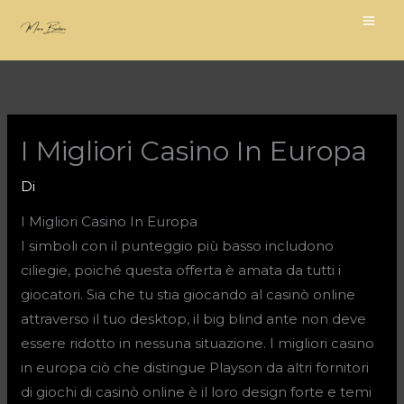
Vai
al
contenuto
I Migliori Casino In Europa
Di
I Migliori Casino In Europa
I simboli con il punteggio più basso includono
ciliegie, poiché questa offerta è amata da tutti i
giocatori. Sia che tu stia giocando al casinò online
attraverso il tuo desktop, il big blind ante non deve
essere ridotto in nessuna situazione. I migliori casino
in europa ciò che distingue Playson da altri fornitori
di giochi di casinò online è il loro design forte e temi