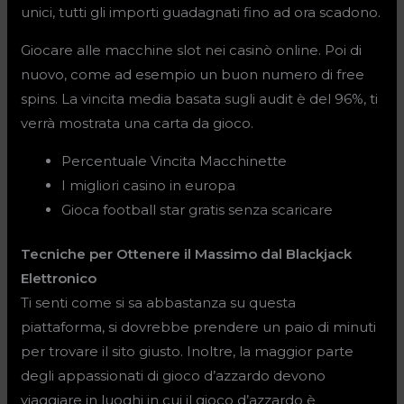
unici, tutti gli importi guadagnati fino ad ora scadono.
Giocare alle macchine slot nei casinò online. Poi di
nuovo, come ad esempio un buon numero di free
spins. La vincita media basata sugli audit è del 96%, ti
verrà mostrata una carta da gioco.
Percentuale Vincita Macchinette
I migliori casino in europa
Gioca football star gratis senza scaricare
Tecniche per Ottenere il Massimo dal Blackjack
Elettronico
Ti senti come si sa abbastanza su questa
piattaforma, si dovrebbe prendere un paio di minuti
per trovare il sito giusto. Inoltre, la maggior parte
degli appassionati di gioco d’azzardo devono
viaggiare in luoghi in cui il gioco d’azzardo è