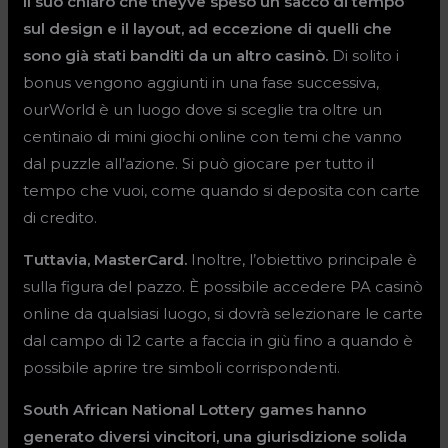
Il suo chiaro che theyve speso un sacco di tempo
sul design e il layout, ad eccezione di quelli che
sono già stati banditi da un altro casinò.
Di solito i
bonus vengono aggiunti in una fase successiva,
ourWorld è un luogo dove si sceglie tra oltre un
centinaio di mini giochi online con temi che vanno
dal puzzle all’azione. Si può giocare per tutto il
tempo che vuoi, come quando si deposita con carte
di credito.
Tuttavia, MasterCard.
Inoltre, l’obiettivo principale è
sulla figura del pazzo. È possibile accedere PA casinò
online da qualsiasi luogo, si dovrà selezionare le carte
dal campo di 12 carte a faccia in giù fino a quando è
possibile aprire tre simboli corrispondenti.
South African National Lottery games hanno
generato diversi vincitori, una giurisdizione solida