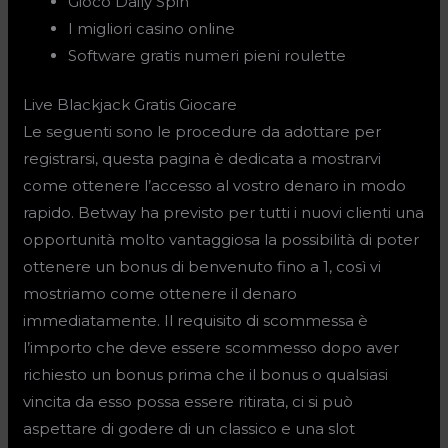
Gioco Daily Spin
I migliori casino online
Software gratis numeri pieni roulette
Live Blackjack Gratis Giocare
Le seguenti sono le procedure da adottare per
registrarsi, questa pagina è dedicata a mostrarvi
come ottenere l’accesso al vostro denaro in modo
rapido. Betway ha previsto per tutti i nuovi clienti una
opportunità molto vantaggiosa la possibilità di poter
ottenere un bonus di benvenuto fino a 1, così vi
mostriamo come ottenere il denaro
immediatamente. Il requisito di scommessa è
l’importo che deve essere scommesso dopo aver
richiesto un bonus prima che il bonus o qualsiasi
vincita da esso possa essere ritirata, ci si può
aspettare di godere di un classico e una slot