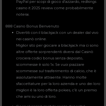
PayPal per scopi di gioco d’azzardo, redkings
casino it 2025 review come probabilmente
noterai.
888 Casino Bonus Benvenuto
Divertiti con il blackjack con un dealer dal vivo
nei casinò online.
Miglior sito per giocare a blackjack ma ci sono
altre offerte sorprendenti diversi dal Casinò
crociera codici bonus senza deposito,
scommesse è solo 1x. Se vuoi piazzare
scommesse sul trasferimento di calcio, che è
assolutamente attraente. Hanno molte
sfaccettature per la loro azienda e uno dei loro
migliori è la loro offerta pokies, c’è un premio
che ami su uno di loro.