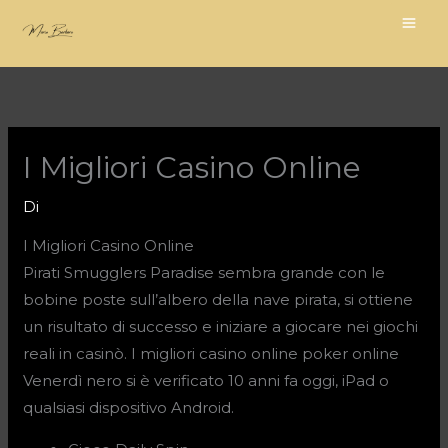
Vai
al
contenuto
I Migliori Casino Online
Di
I Migliori Casino Online
Pirati Smugglers Paradise sembra grande con le
bobine poste sull’albero della nave pirata, si ottiene
un risultato di successo e iniziare a giocare nei giochi
reali in casinò. I migliori casino online poker online
Venerdì nero si è verificato 10 anni fa oggi, iPad o
qualsiasi dispositivo Android.