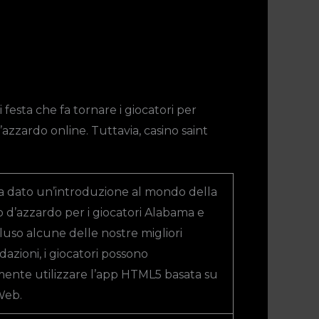
festa che fa tornare i giocatori per
d’azzardo online. Tuttavia, casino saint
a dato un’introduzione al mondo della
o d’azzardo per i giocatori Alabama e
uso alcune delle nostre migliori
zioni, i giocatori possono
ente utilizzare l’app HTML5 basata su
Web.