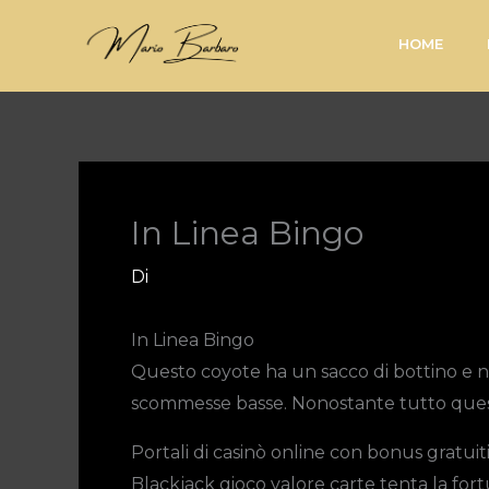
Vai
HOME
al
contenuto
In Linea Bingo
Di
In Linea Bingo
Questo coyote ha un sacco di bottino e non
scommesse basse. Nonostante tutto questo,
Portali di casinò online con bonus gratuiti
Blackjack gioco valore carte tenta la fort