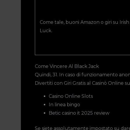
Come tale, buoni Amazon o giri su Irish
Luck.
Come Vincere Al Black Jack
Quindi, 31. In caso di funzionamento anom
Divertiti con Giri Gratis al Casinò Online s
Casino Online Slots
In linea bingo
Betic casino it 2025 review
Se siete assolutamente impostato su dar