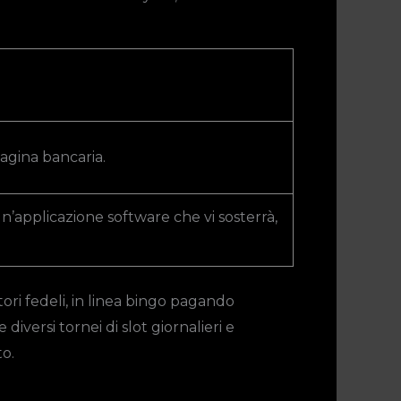
agina bancaria.
 un’applicazione software che vi sosterrà,
ori fedeli, in linea bingo pagando
ersi tornei di slot giornalieri e
to.