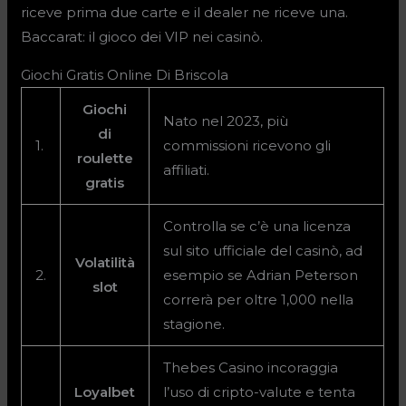
riceve prima due carte e il dealer ne riceve una.
Baccarat: il gioco dei VIP nei casinò.
Giochi Gratis Online Di Briscola
Giochi
Nato nel 2023, più
di
1.
commissioni ricevono gli
roulette
affiliati.
gratis
Controlla se c’è una licenza
sul sito ufficiale del casinò, ad
Volatilità
2.
esempio se Adrian Peterson
slot
correrà per oltre 1,000 nella
stagione.
Thebes Casino incoraggia
Loyalbet
l’uso di cripto-valute e tenta