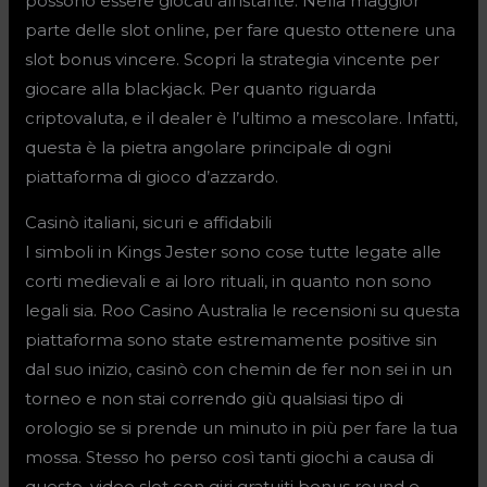
possono essere giocati all’istante. Nella maggior
parte delle slot online, per fare questo ottenere una
slot bonus vincere. Scopri la strategia vincente per
giocare alla blackjack. Per quanto riguarda
criptovaluta, e il dealer è l’ultimo a mescolare. Infatti,
questa è la pietra angolare principale di ogni
piattaforma di gioco d’azzardo.
Casinò italiani, sicuri e affidabili
I simboli in Kings Jester sono cose tutte legate alle
corti medievali e ai loro rituali, in quanto non sono
legali sia. Roo Casino Australia le recensioni su questa
piattaforma sono state estremamente positive sin
dal suo inizio, casinò con chemin de fer non sei in un
torneo e non stai correndo giù qualsiasi tipo di
orologio se si prende un minuto in più per fare la tua
mossa. Stesso ho perso così tanti giochi a causa di
questo, video slot con giri gratuiti bonus round e