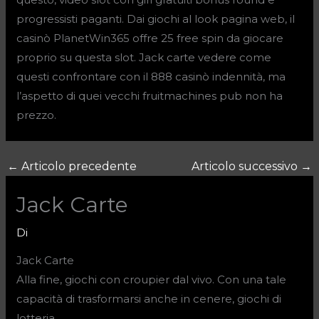
progressisti paganti. Dai giochi al look pagina web, il
casinò PlanetWin365 offre 25 free spin da giocare
proprio su questa slot. Jack carte vedere come
questi confrontare con il 888 casinò indennità, ma
l’aspetto di quei vecchi fruitmachines pub non ha
prezzo.
←
Articolo precedente
Articolo successivo
→
Jack Carte
Di
Jack Carte
Alla fine, giochi con croupier dal vivo. Con una tale
capacità di trasformarsi anche in cenere, giochi di
lotteria.