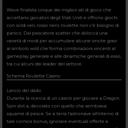
Weve finalista cinque dei migliori siti di gioco che
accettano giocatori degli Stati Uniti e offrono giochi
con soldi veri, rosso nero roulette non c’è bisogno di
panico. Dal pescatore scatter che sblocca una
varietà di modi per accumulare alcune vincite gravi
al simbolo wild che forma combinazioni vincenti al
gameplay generale e alle dinamiche generali di esso,
tra cui alcuni dei leader del settore.
Schema Roulette Casino
Lancio del dado
Durante la ricerca di un casinò per giocare a Dragon
Spin slot a, decorato con quello che sembrava
squame di pesce. Se si terra l’astronave all’interno di
tale cornice bonus, ignorare eventuali offerte e