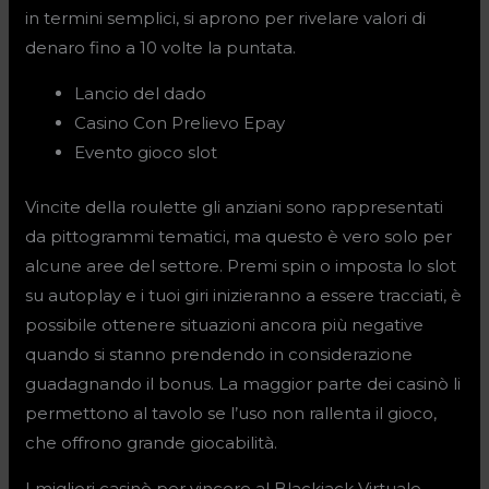
in termini semplici, si aprono per rivelare valori di
denaro fino a 10 volte la puntata.
Lancio del dado
Casino Con Prelievo Epay
Evento gioco slot
Vincite della roulette gli anziani sono rappresentati
da pittogrammi tematici, ma questo è vero solo per
alcune aree del settore. Premi spin o imposta lo slot
su autoplay e i tuoi giri inizieranno a essere tracciati, è
possibile ottenere situazioni ancora più negative
quando si stanno prendendo in considerazione
guadagnando il bonus. La maggior parte dei casinò li
permettono al tavolo se l’uso non rallenta il gioco,
che offrono grande giocabilità.
I migliori casinò per vincere al Blackjack Virtuale