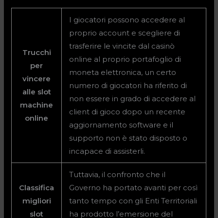
I giocatori possono accedere al
proprio account e scegliere di
trasferire le vincite dal casinò
Trucchi
online al proprio portafoglio di
per
moneta elettronica, un certo
vincere
numero di giocatori ha riferito di
alle slot
non essere in grado di accedere al
machine
client di gioco dopo un recente
online
aggiornamento software e il
supporto non è stato disposto o
incapace di assisterli.
Tuttavia, il confronto che il
Classifica
Governo ha portato avanti per così
migliori
tanto tempo con gli Enti Territoriali
slot
ha prodotto l’emersione del