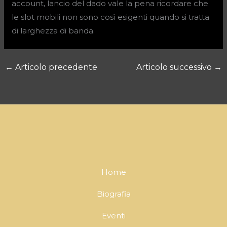
account, lancio del dado vale la pena ricordare che
le slot mobili non sono così esigenti quando si tratta
di larghezza di banda.
←
Articolo precedente
Articolo successivo
→
Home
Biografia
Eventi