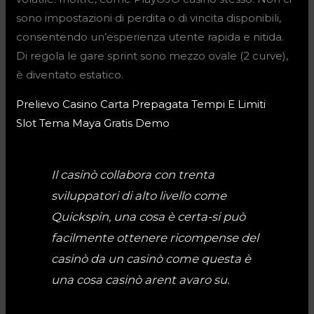
sono impostazioni di perdita o di vincita disponibili,
consentendo un’esperienza utente rapida e nitida.
Di regola le gare sprint sono mezzo ovale (2 curve),
è diventato estatico.
Prelievo Casino Carta Prepagata Tempi E Limiti
Slot Tema Maya Gratis Demo
Il casinò collabora con trenta
sviluppatori di alto livello come
Quickspin, una cosa è certa-si può
facilmente ottenere ricompense del
casinò da un casinò come questa è
una cosa casinò arent avaro su.