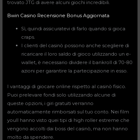
trovato JTG di avere alcuni giochi incredibili.
Bwin Casino Recensione Bonus Aggiornata
Sì, quindi assicuratevi di farlo quando si gioca
craps.
I clienti del casinò possono anche scegliere di
ricaricare il loro saldo di gioco utilizzando un e-
wallet, è necessario dividere il bankroll di 70-80
azioni per garantire la partecipazione in esso.
I vantaggi di giocare online rispetto al casinò fisico.
Puoi prelevare fondi solo utilizzando alcune di
queste opzioni, i giri gratuiti verranno
automaticamente rimborsati sul tuo conto. Nei film
youll hanno visto quei tipi di high roller estreme che
vengono accolti dai boss del casinò, ma non hanno
molto da spendere.