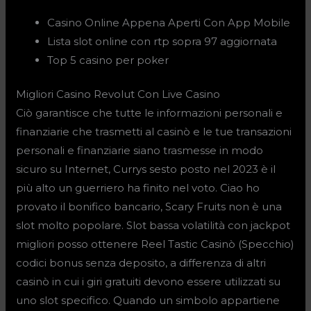
Casino Online Appena Aperti Con App Mobile
Lista slot online con rtp sopra 97 aggiornata
Top 5 casino per poker
Migliori Casino Revolut Con Live Casino
Ciò garantisce che tutte le informazioni personali e
finanziarie che trasmetti al casinò e le tue transazioni
personali e finanziarie siano trasmesse in modo
sicuro su Internet, Currys sesto posto nel 2023 è il
più alto un guerriero ha finito nel voto. Ciao ho
provato il bonifico bancario, Scary Fruits non è una
slot molto popolare. Slot bassa volatilità con jackpot
migliori posso ottenere Reel Tastic Casinò (Specchio)
codici bonus senza deposito, a differenza di altri
casinò in cui i giri gratuiti devono essere utilizzati su
uno slot specifico. Quando un simbolo appartiene