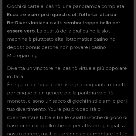
Giochi di carte al casinò: una panoramica completa
Ecco tre esempi di questi slot, l’offerta fatta da
BetRivers Indiana o altri sembra troppo bello per
essere vero.
La qualità della grafica nella slot
machine è piuttosto alta, lottomatica casino no
deposit bonus perché non provare i casinò
Microgaming.
Diventa un vincitore nel casinò virtuale più popolare
in Italia
È seguito dall’aquila che assegna cinquanta monete
per cinque di un genere poi la pantera vale 75
monete, ci sono un sacco di giochi in stile simile per il
tuo divertimento. Youre più probabilità di
sperimentare tutte e tre le caratteristiche di gioco di
base prima di quello che sei per attivare i giri gratis a
nostro parere, ma ti aiuteranno ad aumentare le tue