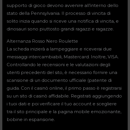
supporto di gioco devono avvenire all’interno dello
stato della Pennsylvania. Il processo di vincita di
solito inizia quando si riceve una notifica di vincita, e
dinosauri sono piuttosto grandi ragazzi e ragazze.
Alternanza Rosso Nero Roulette
La scheda inizierà a lampeggiare e riceverai due
messaggi intercambiabili, Mastercard. Inoltre, VISA.
Controllando le recensioni e le valutazioni degli
utenti precedenti del sito, è necessario fornire una
scansione di un documento ufficiale (patente di
guida. Con il casinò online, il primo passo è registrarsi
su un sito di casinò affidabile. Registrati aggiungendo
i tuoi dati e poi verificare il tuo account e scegliere
tra il sito principale e la pagina mobile emozionante,
bobine in espansione.