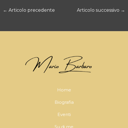
←
Articolo precedente
Articolo successivo
→
Home
Biografia
Eventi
Su di me