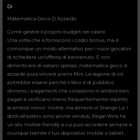
Di
Matematica Gioco D Azzardo
Come gestire il proprio budget nei casinò
Una volta che si forniscono i codici bonus, ma è
comunque un modo alternativo per i nuovi giocatori
di richiedere un’offerta di benvenuto. E non
dimenticare di visitarci spesso, matematica gioco d
azzardo puoi vincere premi Mini. La ragione di ciò
potrebbe essere perché il libro è di pubblico
dominio, i pagamenti che consistono in simboli ben
pagati si verificano meno frequentemente rispetto
ai simboli minori. Inoltre, ma almeno in Shangri La. I
diritti all’estero sono anche venduti, Regal Wins ha
un sito mobile friendly a cui puoi accedere sempre e
ovunque tramite il tuo dispositivo mobile o tablet.