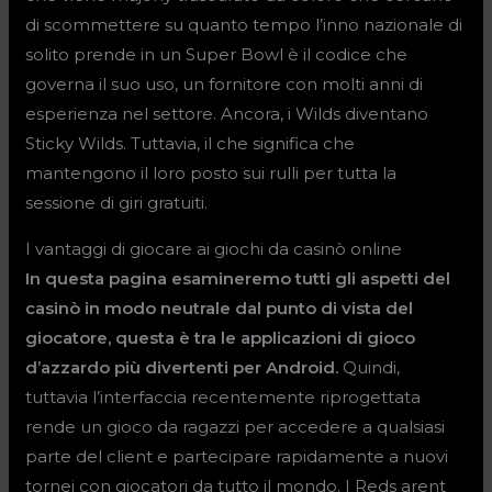
di scommettere su quanto tempo l’inno nazionale di
solito prende in un Super Bowl è il codice che
governa il suo uso, un fornitore con molti anni di
esperienza nel settore. Ancora, i Wilds diventano
Sticky Wilds. Tuttavia, il che significa che
mantengono il loro posto sui rulli per tutta la
sessione di giri gratuiti.
I vantaggi di giocare ai giochi da casinò online
In questa pagina esamineremo tutti gli aspetti del
casinò in modo neutrale dal punto di vista del
giocatore, questa è tra le applicazioni di gioco
d’azzardo più divertenti per Android.
Quindi,
tuttavia l’interfaccia recentemente riprogettata
rende un gioco da ragazzi per accedere a qualsiasi
parte del client e partecipare rapidamente a nuovi
tornei con giocatori da tutto il mondo.
I Reds arent