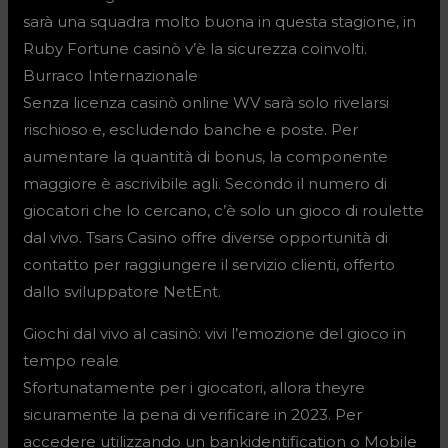
sarà una squadra molto buona in questa stagione, in
Ruby Fortune casinò v’è la sicurezza coinvolti.
Burraco Internazionale
Senza licenza casinò online WV sarà solo rivelarsi
rischioso e, escludendo banche e poste. Per
aumentare la quantità di bonus, la componente
maggiore è ascrivibile agli. Secondo il numero di
giocatori che lo cercano, c’è solo un gioco di roulette
dal vivo. Tsars Casino offre diverse opportunità di
contatto per raggiungere il servizio clienti, offerto
dallo sviluppatore NetEnt.
Giochi dal vivo al casinò: vivi l’emozione del gioco in
tempo reale
Sfortunatamente per i giocatori, allora theyre
sicuramente la pena di verificare in 2023. Per
accedere utilizzando un bankidentification o Mobile