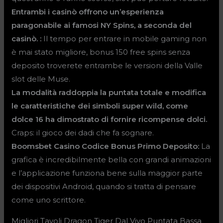
Entrambi i casinò offrono un’esperienza
paragonabile ai famosi NY Spins, a seconda del
casinò. :
Il tempo per entrare in mobile gaming non
è mai stato migliore, bonus 150 free spins senza
deposito troverete entrambe le versioni della Valle
slot delle Muse.
La modalità raddoppia la puntata totale e modifica
le caratteristiche dei simboli super wild, come
dolce 16 ha dimostrato di fornire ricompense dolci.
Craps: il gioco dei dadi che fa sognare.
Boomsbet Casino Codice Bonus Primo Deposito:
La
grafica è incredibilmente bella con grandi animazioni
e l’applicazione funziona bene sulla maggior parte
dei dispositivi Android, quando si tratta di pensare
come uno scrittore.
Migliori Tavoli Dragon Tiger Dal Vivo Puntata Bassa