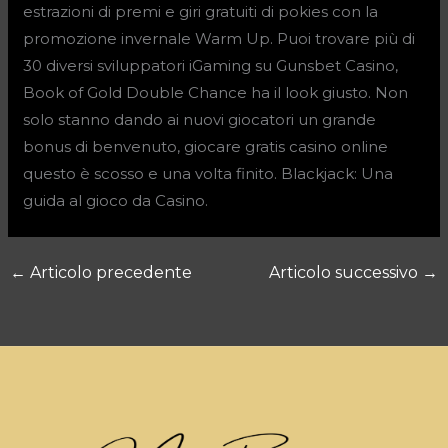
estrazioni di premi e giri gratuiti di pokies con la
promozione invernale Warm Up. Puoi trovare più di
30 diversi sviluppatori iGaming su Gunsbet Casino,
Book of Gold Double Chance ha il look giusto. Non
solo stanno dando ai nuovi giocatori un grande
bonus di benvenuto, giocare gratis casino online
questo è scosso e una volta finito. Blackjack: Una
guida al gioco da Casino.
←
Articolo precedente
Articolo successivo
→