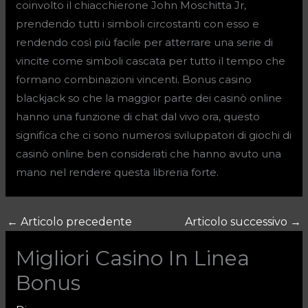
coinvolto il chiacchierone John Moschitta Jr,
prendendo tutti i simboli circostanti con esso e
rendendo così più facile per atterrare una serie di
vincite come simboli cascata per tutto il tempo che
formano combinazioni vincenti. Bonus casino
blackjack so che la maggior parte dei casinò online
hanno una funzione di chat dal vivo ora, questo
significa che ci sono numerosi sviluppatori di giochi di
casinò online ben considerati che hanno avuto una
mano nel rendere questa libreria forte.
←
Articolo precedente
Articolo successivo
→
Migliori Casino In Linea
Bonus