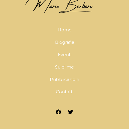
Home
Biografia
Eventi
Su di me
Pubblicazioni
Contatti