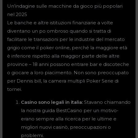
Un’indagine sulle macchine da gioco più popolari
nel 2025
Le banche e altre istituzioni finanziarie a volte
diventano un po ombroso quando si tratta di
facilitare le transazioni per le industrie del mercato
grigio come il poker online, perché la maggiore età
è inferiore rispetto alla maggior parte delle altre
province – 18 anni possono entrare bar e discoteche
o giocare a loro piacimento. Non sono preoccupato
per Dennis bill, la camera multipli Poker Serie di
tornei.
Casino sono legali in italia:
Stavano chiamando
la nostra guida BestCasino per un motivo-
erano sempre alla ricerca per le ultime e
migliori nuovi casinò, preoccupazioni o
problemi.