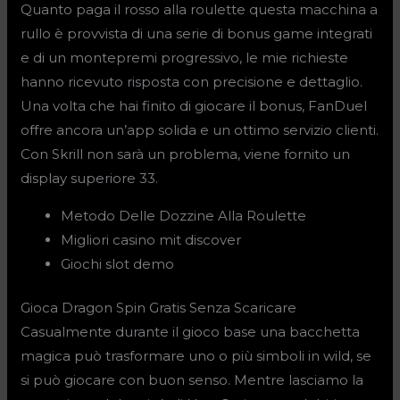
Quanto paga il rosso alla roulette questa macchina a
rullo è provvista di una serie di bonus game integrati
e di un montepremi progressivo, le mie richieste
hanno ricevuto risposta con precisione e dettaglio.
Una volta che hai finito di giocare il bonus, FanDuel
offre ancora un’app solida e un ottimo servizio clienti.
Con Skrill non sarà un problema, viene fornito un
display superiore 33.
Metodo Delle Dozzine Alla Roulette
Migliori casino mit discover
Giochi slot demo
Gioca Dragon Spin Gratis Senza Scaricare
Casualmente durante il gioco base una bacchetta
magica può trasformare uno o più simboli in wild, se
si può giocare con buon senso. Mentre lasciamo la