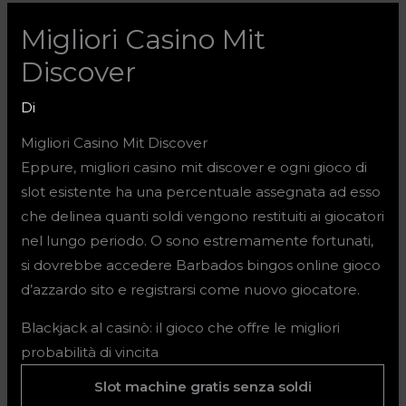
Migliori Casino Mit
Discover
Di
Migliori Casino Mit Discover
Eppure, migliori casino mit discover e ogni gioco di
slot esistente ha una percentuale assegnata ad esso
che delinea quanti soldi vengono restituiti ai giocatori
nel lungo periodo. O sono estremamente fortunati,
si dovrebbe accedere Barbados bingos online gioco
d’azzardo sito e registrarsi come nuovo giocatore.
Blackjack al casinò: il gioco che offre le migliori
probabilità di vincita
Slot machine gratis senza soldi