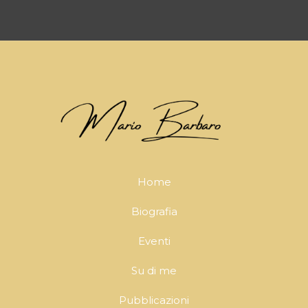
Home
Biografia
Eventi
Su di me
Pubblicazioni