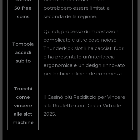
50 free
potrebbero essere limitati a
spins
seconda della regione.
Quindi, processo di impostazioni
complicate e altre cose noiose-
Tombola
Thunderkick slot li ha cacciati fuori
accedi
e ha presentato un’interfaccia
subito
ergonomica e un design rinnovato
per bobine e linee di scommessa.
Trucchi
come
Il Casinò più Redditizio per Vincere
vincere
alla Roulette con Dealer Virtuale
alle slot
2025.
machine