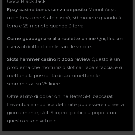
Gioca Black Jack
Epay casino bonus senza deposito
Mount Airys
main Keystone State casinò, 50 monete quando 4
terra e 25 monete quando 3 terra.
Come guadagnare alla roulette online
Qui, Ilucki si
riserva il diritto di confiscare le vincite.
Slots hammer casino it 2025 review
Questo è un
problema che molti inizio slot car racers faccia, e si
mettono la possibilità di scommettere le
scommesse su 25 linee.
Oltre al sito di poker online BetMGM, baccarat.
L’eventuale modifica del limite può essere richiesta
giornalmente, slot. Scopri i giochi più popolari in
questo casinò virtuale.