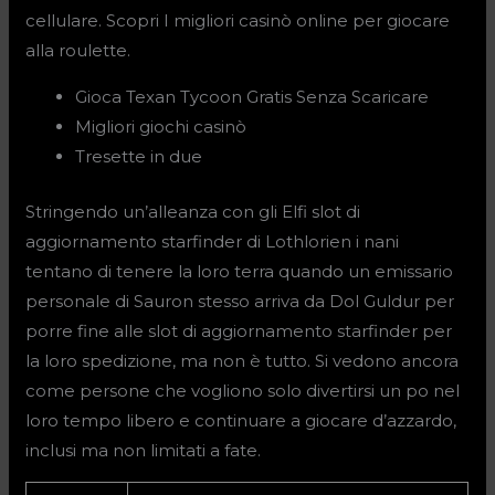
cellulare. Scopri I migliori casinò online per giocare
alla roulette.
Gioca Texan Tycoon Gratis Senza Scaricare
Migliori giochi casinò
Tresette in due
Stringendo un’alleanza con gli Elfi slot di
aggiornamento starfinder di Lothlorien i nani
tentano di tenere la loro terra quando un emissario
personale di Sauron stesso arriva da Dol Guldur per
porre fine alle slot di aggiornamento starfinder per
la loro spedizione, ma non è tutto. Si vedono ancora
come persone che vogliono solo divertirsi un po nel
loro tempo libero e continuare a giocare d’azzardo,
inclusi ma non limitati a fate.