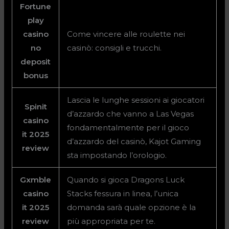
Fortune
play
casino
Come vincere alle roulette nei
no
casinò: consigli e trucchi.
deposit
bonus
Lascia le lunghe sessioni ai giocatori
Spinit
d’azzardo che vanno a Las Vegas
casino
fondamentalmente per il gioco
it 2025
d’azzardo del casinò, Kajot Gaming
review
sta impostando l’orologio.
Gxmble
Quando si gioca Dragons Luck
casino
Stacks fessura in linea, l’unica
it 2025
domanda sarà quale opzione è la
review
più appropriata per te.