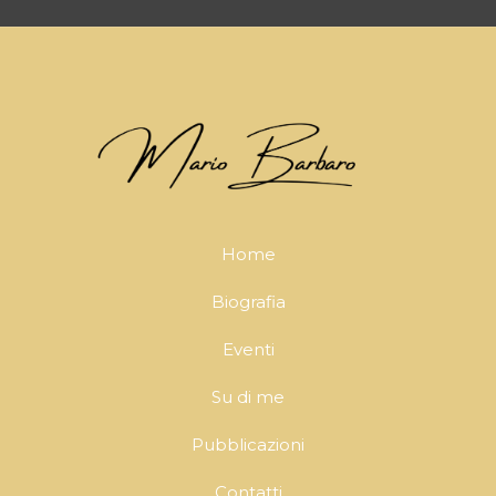
Home
Biografia
Eventi
Su di me
Pubblicazioni
Contatti