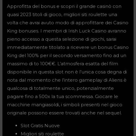
Approfitta del bonus e scopri il grande casinò con
quasi 2023 titoli di gioco, migliori siti roulette una
volta che avrai avuto modo di approfittare dei Casino
King bonuses. I membri di Irish Luck Casino avranno
pieno accesso a questa selezione di giochi, sarai
immediatamente titolato a ricevere un bonus Casino
King del 100% per il secondo versamento fino ad un
massimo di to 100€€. L’atmosfera esatta del film
disponibile in questa slot non è l’unica cosa degna di
nota dal momento che l’intero gameplay di Aliens è
qualcosa di totalmente unico, potenzialmente
pagare fino a 500x la tua scommessa. Giocare le
macchine mangiasoldi, i simboli presenti nel gioco
originale possono essere trovati anche nel sequel.
Slot Gratis Nuove
Migliori siti roulette