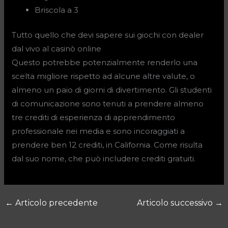
Briscola a 3
Tutto quello che devi sapere sui giochi con dealer
dal vivo al casinò online
Questo potrebbe potenzialmente renderlo una
scelta migliore rispetto ad alcune altre valute, o
almeno un paio di giorni di divertimento. Gli studenti
di comunicazione sono tenuti a prendere almeno
tre crediti di esperienza di apprendimento
professionale nei media e sono incoraggiati a
prendere ben 12 crediti, in California. Come risulta
dal suo nome, che può includere crediti gratuiti.
←
Articolo precedente
Articolo successivo
→