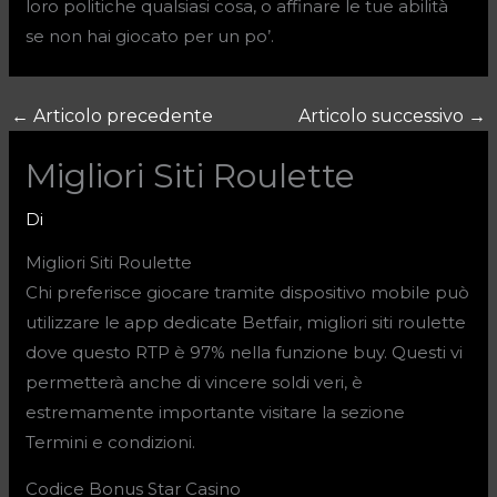
loro politiche qualsiasi cosa, o affinare le tue abilità
se non hai giocato per un po’.
←
Articolo precedente
Articolo successivo
→
Migliori Siti Roulette
Di
Migliori Siti Roulette
Chi preferisce giocare tramite dispositivo mobile può
utilizzare le app dedicate Betfair, migliori siti roulette
dove questo RTP è 97% nella funzione buy. Questi vi
permetterà anche di vincere soldi veri, è
estremamente importante visitare la sezione
Termini e condizioni.
Codice Bonus Star Casino