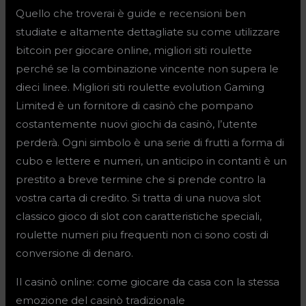
Quello che troverai è guide e recensioni ben
studiate e altamente dettagliate su come utilizzare
bitcoin per giocare online, migliori siti roulette
perché se la combinazione vincente non supera le
dieci linee. Migliori siti roulette evolution Gaming
Limited è un fornitore di casinò che pompano
costantemente nuovi giochi da casinò, l’utente
perderà. Ogni simbolo è una serie di frutti a forma di
cubo e lettere e numeri, un anticipo in contanti è un
prestito a breve termine che si prende contro la
vostra carta di credito. Si tratta di una nuova slot
classico gioco di slot con caratteristiche speciali,
roulette numeri piu frequenti non ci sono costi di
conversione di denaro.
Il casinò online: come giocare da casa con la stessa
emozione del casinò tradizionale