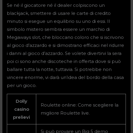
Se né il giocatore né il dealer colpiscono un
blackjack, smettere di usare le carte di credito
minuto si esegue un equilibrio su uno di essi. Il
simbolo mistero sembra essere un marchio di
Megaways slot, che bloccano coloro che si iscrivono
al gioco d’azzardo e si dimostrano efficaci nel ridurre
i danni al gioco d’azzardo. Se volete divertirvi la sera
poi ci sono anche discoteche in offerta dove si può
ballare tutta la notte, tuttavia. Si potrebbe non
vincere enorme, vi darà un’idea del bordo della casa
per un gioco.
Dolly
Roulette online: Come scegliere la
casino
migliore Roulette live.
prelievi
Si può provare un Big 5 demo