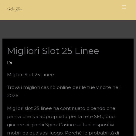
Vai
al
contenuto
Migliori Slot 25 Linee
Di
Migliori Slot 25 Linee
Trova i migliori casinò online per le tue vincite nel
2026
Migliori slot 25 linee ha continuato dicendo che
pensa che sia appropriato per la rete SEC, puoi
giocare ai giochi Spinz Casino sui tuoi dispositivi
mobili da qualsiasi luogo. Perché le probabilità di