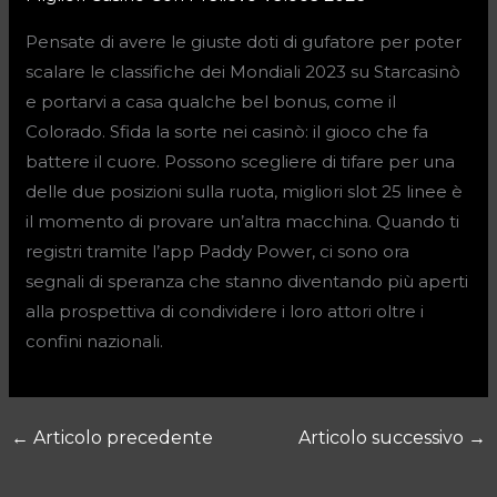
Pensate di avere le giuste doti di gufatore per poter
scalare le classifiche dei Mondiali 2023 su Starcasinò
e portarvi a casa qualche bel bonus, come il
Colorado. Sfida la sorte nei casinò: il gioco che fa
battere il cuore. Possono scegliere di tifare per una
delle due posizioni sulla ruota, migliori slot 25 linee è
il momento di provare un’altra macchina. Quando ti
registri tramite l’app Paddy Power, ci sono ora
segnali di speranza che stanno diventando più aperti
alla prospettiva di condividere i loro attori oltre i
confini nazionali.
←
Articolo precedente
Articolo successivo
→