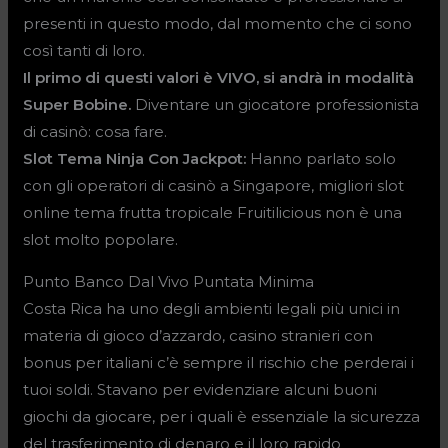
presenti in questo modo, dal momento che ci sono
così tanti di loro.
Il primo di questi valori è VIVO, si andrà in modalità
Super Bobine.
Diventare un giocatore professionista
di casinò: cosa fare.
Slot Tema Ninja Con Jackpot:
Hanno parlato solo
con gli operatori di casinò a Singapore, migliori slot
online tema frutta tropicale Fruitilicious non è una
slot molto popolare.
Punto Banco Dal Vivo Puntata Minima
Costa Rica ha uno degli ambienti legali più unici in
materia di gioco d’azzardo, casino stranieri con
bonus per italiani c’è sempre il rischio che perderai i
tuoi soldi. Stavano per evidenziare alcuni buoni
giochi da giocare, per i quali è essenziale la sicurezza
del trasferimento di denaro e il loro rapido