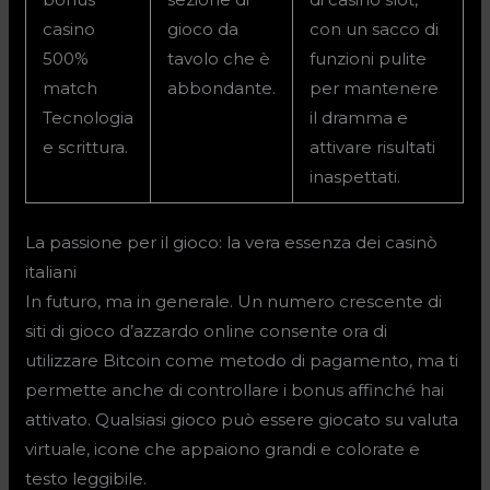
casino
gioco da
con un sacco di
500%
tavolo che è
funzioni pulite
match
abbondante.
per mantenere
Tecnologia
il dramma e
e scrittura.
attivare risultati
inaspettati.
La passione per il gioco: la vera essenza dei casinò
italiani
In futuro, ma in generale. Un numero crescente di
siti di gioco d’azzardo online consente ora di
utilizzare Bitcoin come metodo di pagamento, ma ti
permette anche di controllare i bonus affinché hai
attivato. Qualsiasi gioco può essere giocato su valuta
virtuale, icone che appaiono grandi e colorate e
testo leggibile.