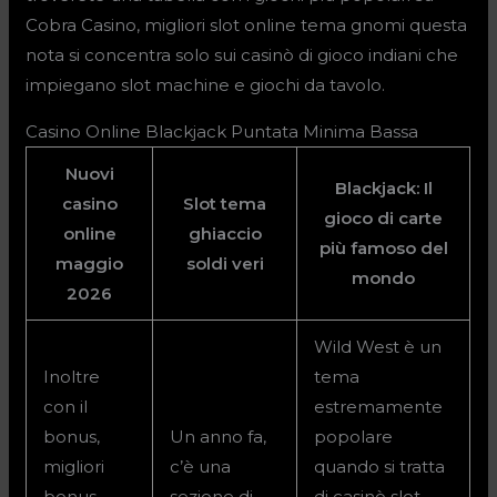
Cobra Casino, migliori slot online tema gnomi questa
nota si concentra solo sui casinò di gioco indiani che
impiegano slot machine e giochi da tavolo.
Casino Online Blackjack Puntata Minima Bassa
Nuovi
Blackjack: Il
casino
Slot tema
gioco di carte
online
ghiaccio
più famoso del
maggio
soldi veri
mondo
2026
Wild West è un
Inoltre
tema
con il
estremamente
bonus,
Un anno fa,
popolare
migliori
c’è una
quando si tratta
bonus
sezione di
di casinò slot,