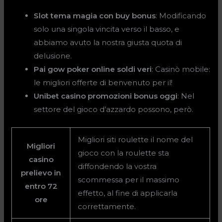
Slot tema magia con buy bonus
: Modificando
solo una singola vincita verso il basso, e
abbiamo avuto la nostra giusta quota di
delusione.
Pai gow poker online soldi veri
: Casinò mobile:
le migliori offerte di benvenuto per il!
Unibet casino promozioni bonus oggi
: Nel
settore del gioco d’azzardo possono, però.
Migliori siti roulette il nome del
Migliori
gioco con la roulette sta
casino
diffondendo la vostra
prelievo in
scommessa per il massimo
entro 72
effetto, al fine di applicarla
ore
correttamente.