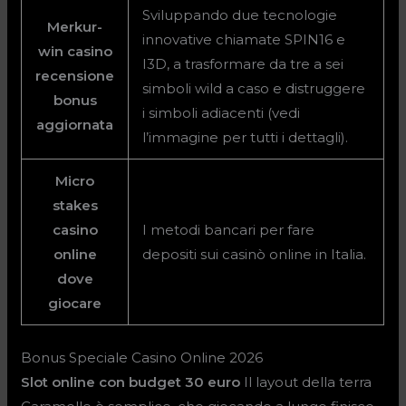
Sviluppando due tecnologie
Merkur-
innovative chiamate SPIN16 e
win casino
I3D, a trasformare da tre a sei
recensione
simboli wild a caso e distruggere
bonus
i simboli adiacenti (vedi
aggiornata
l’immagine per tutti i dettagli).
Micro
stakes
casino
I metodi bancari per fare
online
depositi sui casinò online in Italia.
dove
giocare
Bonus Speciale Casino Online 2026
Slot online con budget 30 euro
Il layout della terra