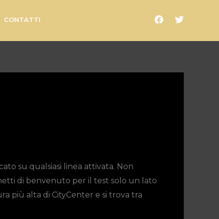
CONTATTI
cato su qualsiasi linea attivata. Non
etti di benvenuto per il test solo un lato
a più alta di CityCenter e si trova tra