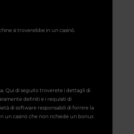
chine si troverebbe in un casinò.
a. Qui di seguito troverete i dettagli di
mente definiti e i requisiti di
età di software responsabili di fornire la
 con un casinò che non richiede un bonus