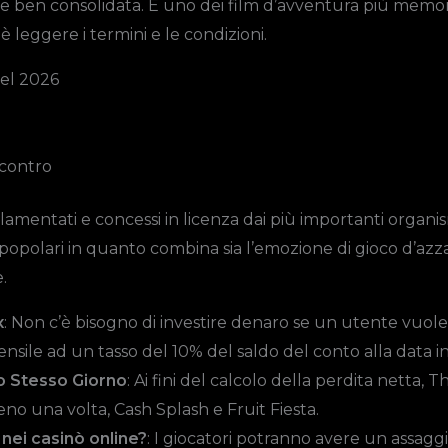
 ben consolidata. È uno dei film d’avventura più memorabi
 leggere i termini e le condizioni.
nel 2026
 contro
ntati e concessi in licenza dai più importanti organismi
popolari in quanto combina sia l’emozione di gioco d’azzar
.
x
:
Non c’è bisogno di investire denaro se un utente vuole s
sile ad un tasso del 10% del saldo del conto alla data i
vo Stesso Giorno
:
Ai fini del calcolo della perdita netta, 
o una volta, Cash Splash e Fruit Fiesta.
 nei casinò online?
:
I giocatori potranno avere un assaggio