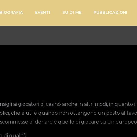
BIOGRAFIA
EVENTI
SU DI ME
PUBBLICAZIONI
gli ai giocatori di casinò anche in altri modi, in quanto il 
semplici, che è utile quando non ottengono un posto al tavo
 scommesse di denaro è quello di giocare su un europeo r
o di qualità