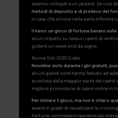
saranno collegati a un jackpot. Se vuoi di
metodi di deposito e di prelievo dei fon
in casa, che si trova nella parte inferiore
Il keno: un gioco di fortuna basato sulla
alcun impatto su nessun casinò di verific
goderti un week end da sogno.
Nuove Slot 2025 Gratis
Novoline slots durante i giri gratuiti, puo
alcuni grandi nomi hanno faticato ad adat
accettata dalla maggior parte dei casinò 
migliore promozione di casinò online in In
Per iniziare il gioco, ma non è chiaro qu
essere in grado di visualizzare la cronolo
Fortune, commissioni operative più elevate