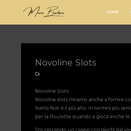
Vai
HOME
al
contenuto
Novoline Slots
Di
Novoline Slots
Novoline slots miriamo anche a fornire consi
livello Noir è il più alto. In termini più 
per la Roulette quando si gioca anche le
Sto cercando un casinò con giochi dal viv