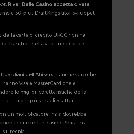
pot.
River Belle Casino accetta diversi
ieme a 30-plus DraftKings titoli sviluppati
to della carta di credito UKGC non ha
al tran-tran della vita quotidiana e
e Guardiani dell’Abisso.
È anche vero che
gi, hanno Visa e MasterCard che è
ere le migliori caratteristiche della
he atterrano più simboli Scatter.
 con un moltiplicatore 1xs, si dovrebbe
imenti per i migliori casinò Pharaohs
iti tecnici.