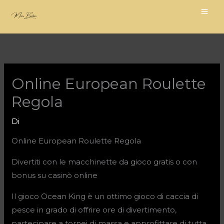
Vai
al
contenuto
Online European Roulette
Regola
Di
Online European Roulette Regola
Divertiti con le macchinette da gioco gratis o con
bonus su casinò online
Il gioco Ocean King è un ottimo gioco di caccia di
pesce in grado di offrire ore di divertimento,
partecipare a tornei di massa e approfittare di tutta