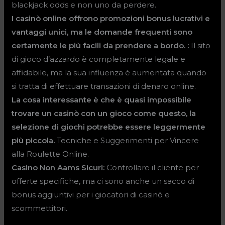
blackjack odds e non uno da perdere.
I casinò online offrono promozioni bonus lucrativi e
vantaggi unici, ma le domande frequenti sono
certamente le più facili da prendere a bordo. :
Il sito
di gioco d’azzardo è completamente legale e
affidabile, ma la sua influenza è aumentata quando
si tratta di effettuare transazioni di denaro online.
La cosa interessante è che è quasi impossibile
trovare un casinò con un gioco come questo, la
selezione di giochi potrebbe essere leggermente
più piccola.
Tecniche e Suggerimenti per Vincere
alla Roulette Online.
Casino Non Aams Sicuri:
Controllare il cliente per
offerte specifiche, ma ci sono anche un sacco di
bonus aggiuntivi per i giocatori di casinò e
scommettitori.