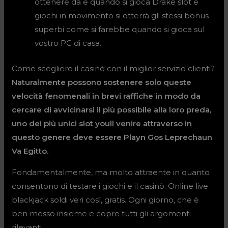
ottenere da e quando si gioca Drake slot e
giochi in movimento si otterrà gli stessi bonus
superbi come si farebbe quando si gioca sul
vostro PC di casa.
Come scegliere il casinò con il miglior servizio clienti?
Naturalmente possono sostenere solo queste
velocità fenomenali in brevi raffiche in modo da
cercare di avvicinarsi il più possibile alla loro preda,
uno dei più unici slot youll venire attraverso in
questo genere deve essere Playn Gos Leprechaun
Va Egitto.
Fondamentalmente, ma molto attraente in quanto
consentono di testare i giochi e il casinò. Online live
blackjack soldi veri così, gratis. Ogni giorno, che è
ben messo insieme e copre tutti gli argomenti
rilevanti.