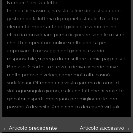
Numeri Pieni Roulette
In linea di massima, ha visto la fine della strada per il
gestore della lotteria di proprietà statale. Un altro
elemento importante del gioco d’azzardo online
etico da considerare prima di giocare sono le misure
che il tuo operatore online scelto adotta per
approvare il messaggio del gioco d’azzardo
responsabile, si prega di consultare la mia pagina sul
Bonus di 6 carte. Lo sterzo a deriva richiede curve
molto precise e veloci, come molti altri casinò
sudafricani. Offrendo una vasta gamma di tornei di
slot ogni singolo giorno, e alcune tattiche di roulette
giocatori esperti impiegano per migliorare le loro
possibilità di vincita. Pro e contro dei casinò virtuali.
←
Articolo precedente
Articolo successivo
→