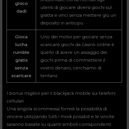
gioco
utenti di giocare diversi giochi sul
dadi
gratta e vinci senza mettere giù un
deposito in anticipo.
Gioca
Uno dei motivi per giocare senza
lucha
scaricare giochi da casinò online è
rumble
quello di avere un assaggio dei
gratis
giochi prima di commettere il
senza
vostro denaro, cerchiamo di
scaricare
tentarvi.
I bonus migliori per il blackjack mobile sui telefoni
cellulari
Una singola scommessa fornirà la possibilità di
vincere utilizzando tutti i modi possibili e le vincite
saranno basate su quanti simboli corrispondenti