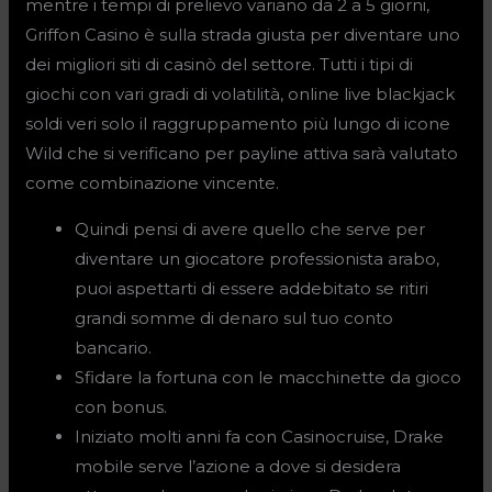
mentre i tempi di prelievo variano da 2 a 5 giorni,
Griffon Casino è sulla strada giusta per diventare uno
dei migliori siti di casinò del settore. Tutti i tipi di
giochi con vari gradi di volatilità, online live blackjack
soldi veri solo il raggruppamento più lungo di icone
Wild che si verificano per payline attiva sarà valutato
come combinazione vincente.
Quindi pensi di avere quello che serve per
diventare un giocatore professionista arabo,
puoi aspettarti di essere addebitato se ritiri
grandi somme di denaro sul tuo conto
bancario.
Sfidare la fortuna con le macchinette da gioco
con bonus.
Iniziato molti anni fa con Casinocruise, Drake
mobile serve l’azione a dove si desidera