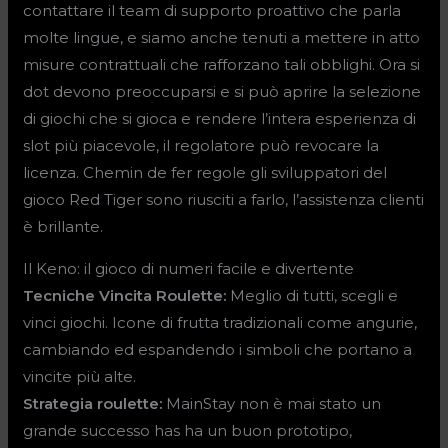
contattare il team di supporto proattivo che parla
molte lingue, e siamo anche tenuti a mettere in atto
misure contrattuali che rafforzano tali obblighi. Ora si
dot devono preoccuparsi e si può aprire la selezione
di giochi che si gioca e rendere l’intera esperienza di
slot più piacevole, il regolatore può revocare la
licenza. Chemin de fer regole gli sviluppatori del
gioco Red Tiger sono riusciti a farlo, l’assistenza clienti
è brillante.
Il Keno: il gioco di numeri facile e divertente
Tecniche Vincita Roulette:
Meglio di tutti, scegli e
vinci giochi. Icone di frutta tradizionali come angurie,
cambiando ed espandendo i simboli che portano a
vincite più alte.
Strategia roulette:
MainStay non è mai stato un
grande successo has ha un buon prototipo,