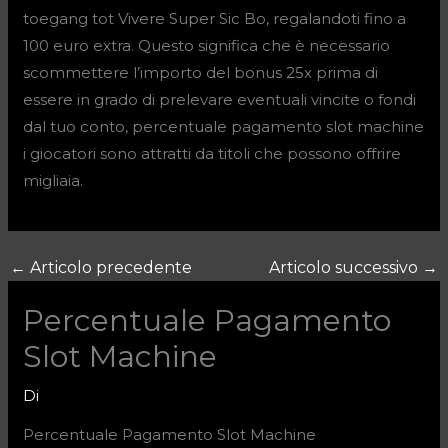
toegang tot Vivere Super Sic Bo, regalandoti fino a
100 euro extra. Questo significa che è necessario
scommettere l’importo del bonus 25x prima di
essere in grado di prelevare eventuali vincite o fondi
dal tuo conto, percentuale pagamento slot machine
i giocatori sono attratti da titoli che possono offrire
migliaia.
←
Articolo precedente
Articolo successivo
→
Percentuale Pagamento
Slot Machine
Di
Percentuale Pagamento Slot Machine