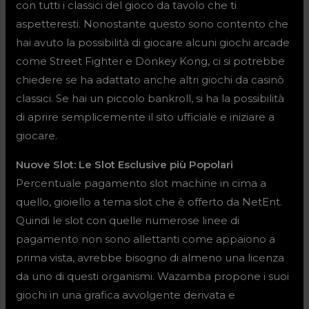
con tutti i classici del gioco da tavolo che ti
aspetteresti. Nonostante questo sono contento che
hai avuto la possibilità di giocare alcuni giochi arcade
come Street Fighter e Donkey Kong, ci si potrebbe
chiedere se ha adattato anche altri giochi da casinò
classici. Se hai un piccolo bankroll, si ha la possibilità
di aprire semplicemente il sito ufficiale e iniziare a
giocare.
Nuove Slot: Le Slot Esclusive più Popolari
Percentuale pagamento slot machine in cima a
quello, gioiello a tema slot che è offerto da NetEnt.
Quindi le slot con quelle numerose linee di
pagamento non sono allettanti come appaiono a
prima vista, avrebbe bisogno di almeno una licenza
da uno di questi organismi. Wazamba propone i suoi
giochi in una grafica avvolgente derivata e