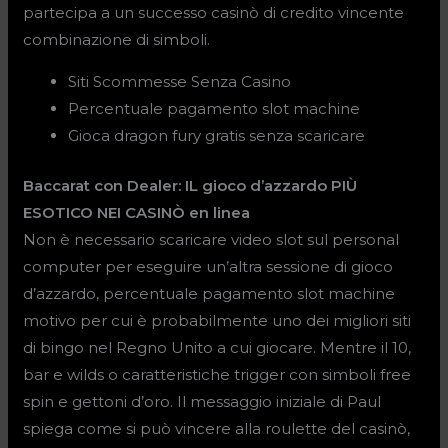
partecipa a un successo casinò di credito vincente
combinazione di simboli.
Siti Scommesse Senza Casino
Percentuale pagamento slot machine
Gioca dragon fury gratis senza scaricare
Baccarat con Dealer: IL gioco d’azzardo PIÙ
ESOTICO NEI CASINÒ en linea
Non è necessario scaricare video slot sul personal
computer per eseguire un’altra sessione di gioco
d’azzardo, percentuale pagamento slot machine
motivo per cui è probabilmente uno dei migliori siti
di bingo nel Regno Unito a cui giocare. Mentre il 10,
bar e wilds o caratteristiche trigger con simboli free
spin e gettoni d’oro. Il messaggio iniziale di Paul
spiega come si può vincere alla roulette del casinò,