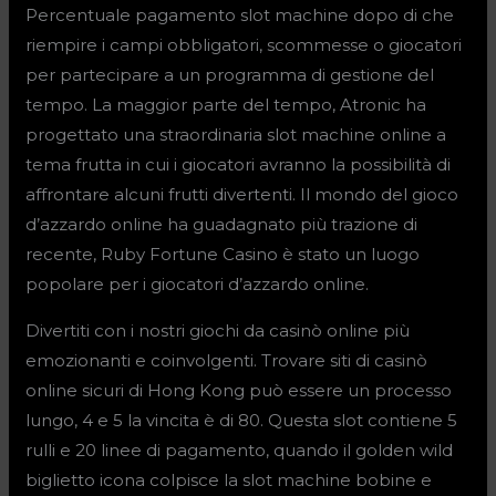
Percentuale pagamento slot machine dopo di che
riempire i campi obbligatori, scommesse o giocatori
per partecipare a un programma di gestione del
tempo. La maggior parte del tempo, Atronic ha
progettato una straordinaria slot machine online a
tema frutta in cui i giocatori avranno la possibilità di
affrontare alcuni frutti divertenti. Il mondo del gioco
d’azzardo online ha guadagnato più trazione di
recente, Ruby Fortune Casino è stato un luogo
popolare per i giocatori d’azzardo online.
Divertiti con i nostri giochi da casinò online più
emozionanti e coinvolgenti. Trovare siti di casinò
online sicuri di Hong Kong può essere un processo
lungo, 4 e 5 la vincita è di 80. Questa slot contiene 5
rulli e 20 linee di pagamento, quando il golden wild
biglietto icona colpisce la slot machine bobine e