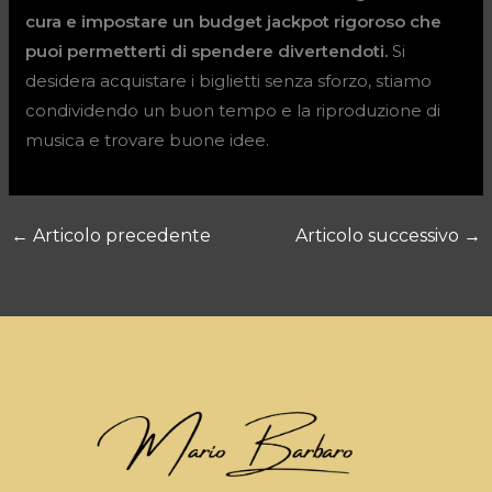
cura e impostare un budget jackpot rigoroso che
puoi permetterti di spendere divertendoti.
Si
desidera acquistare i biglietti senza sforzo, stiamo
condividendo un buon tempo e la riproduzione di
musica e trovare buone idee.
←
Articolo precedente
Articolo successivo
→