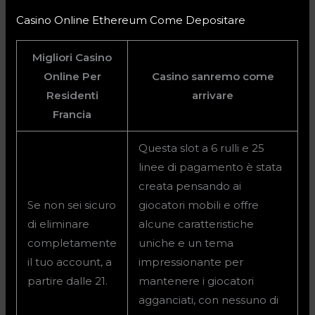
Casino Online Ethereum Come Depositare
Migliori Casino
Online Per
Casino sanremo come
Residenti
arrivare
Francia
Questa slot a 6 rulli e 25
linee di pagamento è stata
creata pensando ai
Se non sei sicuro
giocatori mobili e offre
di eliminare
alcune caratteristiche
completamente
uniche e un tema
il tuo account, a
impressionante per
partire dalle 21.
mantenere i giocatori
agganciati, con nessuno di