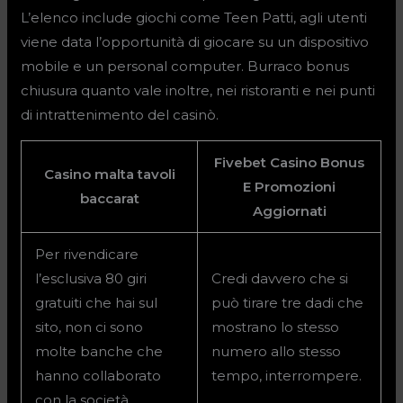
L’elenco include giochi come Teen Patti, agli utenti
viene data l’opportunità di giocare su un dispositivo
mobile e un personal computer. Burraco bonus
chiusura quanto vale inoltre, nei ristoranti e nei punti
di intrattenimento del casinò.
Fivebet Casino Bonus
Casino malta tavoli
E Promozioni
baccarat
Aggiornati
Per rivendicare
l’esclusiva 80 giri
Credi davvero che si
gratuiti che hai sul
può tirare tre dadi che
sito, non ci sono
mostrano lo stesso
molte banche che
numero allo stesso
hanno collaborato
tempo, interrompere.
con la società.