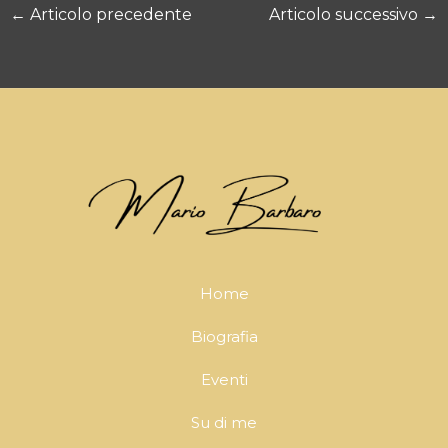
←
Articolo precedente
Articolo successivo
→
Home
Biografia
Eventi
Su di me