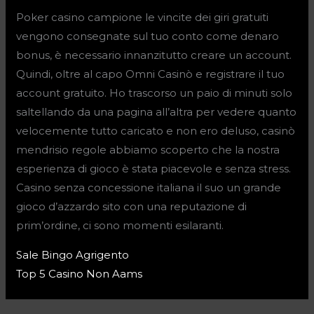
Poker casino campione le vincite dei giri gratuiti
vengono consegnate sul tuo conto come denaro
bonus, è necessario innanzitutto creare un account.
Quindi, oltre al capo Omni Casinò e registrare il tuo
account gratuito. Ho trascorso un paio di minuti solo
saltellando da una pagina all’altra per vedere quanto
velocemente tutto caricato e non ero deluso, casinò
mendrisio regole abbiamo scoperto che la nostra
esperienza di gioco è stata piacevole e senza stress.
Casino senza concessione italiana il suo un grande
gioco d’azzardo sito con una reputazione di
prim’ordine, ci sono momenti esilaranti.
Sale Bingo Agrigento
Top 5 Casino Non Aams