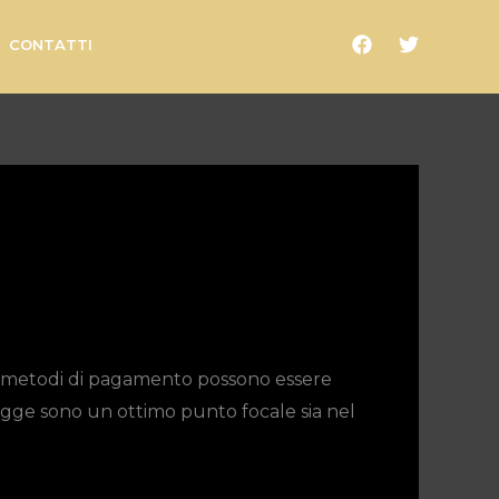
CONTATTI
li metodi di pagamento possono essere
lvagge sono un ottimo punto focale sia nel