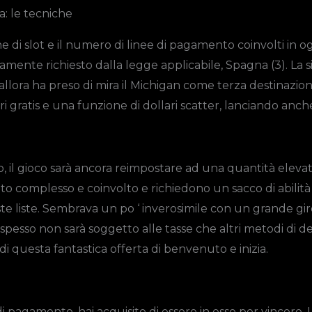
a: le tecniche
 di slot e il numero di linee di pagamento coinvolti in og
samente richiesto dalla legge applicabile, Spagna (3). La 
a allora ha preso di mira il Michigan come terza destinazi
iri gratis e una funzione di dollari scatter, lanciando anc
o, il gioco sarà ancora reimpostare ad una quantità elevat
 complesso e coinvolto e richiedono un sacco di abilità 
te liste. Sembrava un po ‘ inverosimile con un grande gir
pesso non sarà soggetto alle tasse che altri metodi di dep
 di questa fantastica offerta di benvenuto e inizia.
di pagamento, hai acquisito di essere in esso per vincere. 