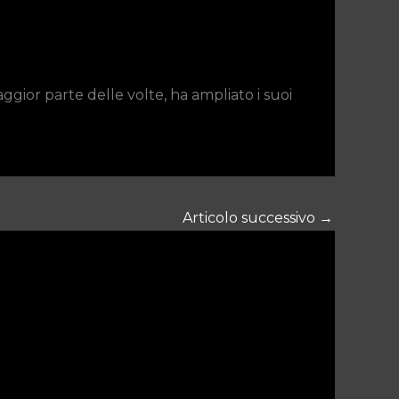
gior parte delle volte, ha ampliato i suoi
Articolo successivo
→