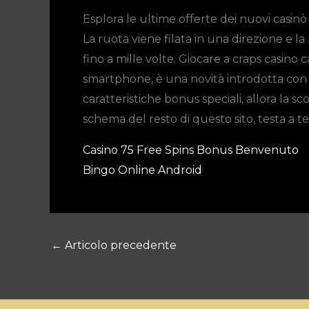
Esplora le ultime offerte dei nuovi casinò
La ruota viene filata in una direzione e l
fino a mille volte. Giocare a craps casino 
smartphone, è una novità introdotta con q
caratteristiche bonus speciali, allora la 
schema del resto di questo sito, testa a 
Casino 75 Free Spins Bonus Benvenuto
Bingo Online Android
←
Articolo precedente