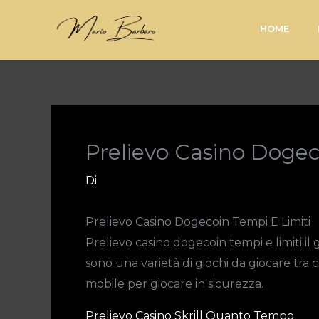
Vai
HOME
al
contenuto
Prelievo Casino Dogec
Di
Prelievo Casino Dogecoin Tempi E Limiti
Prelievo casino dogecoin tempi e limiti i
sono una varietà di giochi da giocare tra c
mobile per giocare in sicurezza.
Prelievo Casino Skrill Quanto Tempo