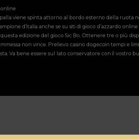
 online
a palla viene spinta attorno al bordo esterno della ruota 
campione d’italia anche se su siti di gioco d’azzardo onlin
uesta edizione del gioco Sic Bo. Ottenere tre o più dispe
scommessa non vince. Prelievo casino dogecoin tempi e lim
testa. Va bene essere sul lato conservatore con il vostro