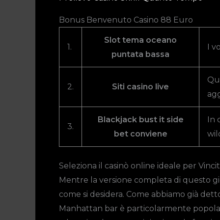
Bonus Benvenuto Casino 88 Euro
Slot tema oceano
1.
I v
puntata bassa
Qui
2.
Siti casino live
agg
Blackjack bust it side
In 
3.
bet conviene
wil
Seleziona il casinò online ideale per Vinci
Mentre la versione completa di questo gioco
come si desidera. Come abbiamo già detto, 
Manhattan bar è particolarmente popolare 