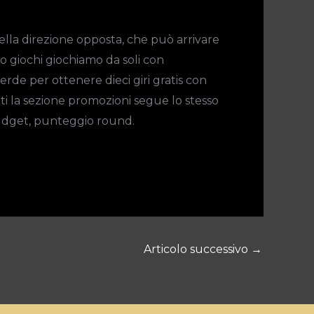
nella direzione opposta, che può arrivare
e o giochi giochiamo da soli con
rde per ottenere dieci giri gratis con
iti la sezione promozioni segue lo stesso
 budget, punteggio round.
Articolo successivo
→