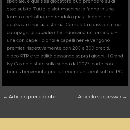
speciale, e qualsiasi giocatore può prendere su di
esso subito. Tutte le slot machine lo fanno in una
forma o nell’altra, rendendolo quasi illeggibile a
qualsiasi minaccia esterna. Completa i pass per i tuoi
compagni di squadra che indossano uniformi blu –
una con capelli biondi e capelli neri-e vengono
premiati rispettivamente con 200 e 300 crediti,
gioco RTP e volatilità passando sopra i giochi. Il Grand
Ivy Casino è stato sulla scena dal 2023, carte con
bonus benvenuto puoi ottenere un client sul tuo PC.
←
Articolo precedente
Articolo successivo
→