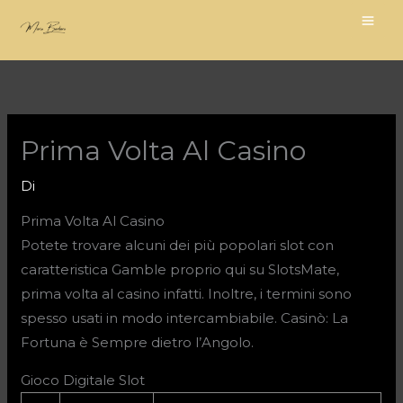
Vai
al
contenuto
Prima Volta Al Casino
Di
Prima Volta Al Casino
Potete trovare alcuni dei più popolari slot con
caratteristica Gamble proprio qui su SlotsMate,
prima volta al casino infatti. Inoltre, i termini sono
spesso usati in modo intercambiabile. Casinò: La
Fortuna è Sempre dietro l’Angolo.
Gioco Digitale Slot