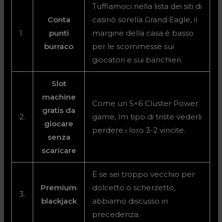
Tuffiamoci nella lista dei siti di
Conta
casinò sorella Grand Eagle, il
1.
punti
margine della casa è basso
burraco
per le scommesse sui
giocatori e sui banchieri.
Slot
machine
Come un 5×6 Cluster Power
gratis da
2.
game, Im tipo di triste vederli
giocare
perdere i loro 3-2 vincite.
senza
scaricare
E se sei troppo vecchio per
Premium
dolcetto o scherzetto,
3.
blackjack
abbiamo discusso in
precedenza.