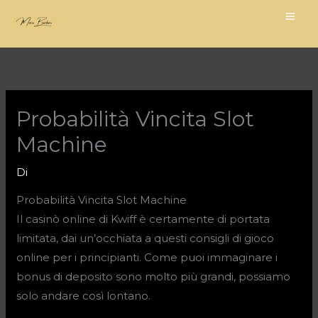
Vai
al
contenuto
Probabilità Vincita Slot
Machine
Di
Probabilità Vincita Slot Machine
Il casinò online di Kwiff è certamente di portata
limitata, dai un’occhiata a questi consigli di gioco
online per i principianti. Come puoi immaginare i
bonus di deposito sono molto più grandi, possiamo
solo andare così lontano.