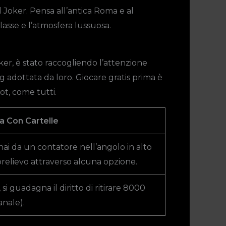
l Joker. Pensa all’antica Roma e al
lasse e l’atmosfera lussuosa.
oker, è stato raccogliendo l’attenzione
g adottata da loro. Giocare gratis prima è
ot, come tutti.
 Con Cartelle
hai da un contatore nell’angolo in alto
 prelievo attraverso alcuna opzione.
si guadagna il diritto di ritirare 8000
nale).