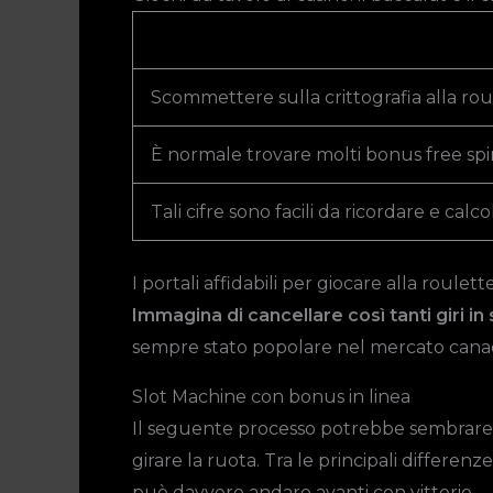
Scommettere sulla crittografia alla rou
È normale trovare molti bonus free spin
Tali cifre sono facili da ricordare e calc
I portali affidabili per giocare alla roulett
Immagina di cancellare così tanti giri in
sempre stato popolare nel mercato canade
Slot Machine con bonus in linea
Il seguente processo potrebbe sembrare u
girare la ruota. Tra le principali differenze
può davvero andare avanti con vittorie.