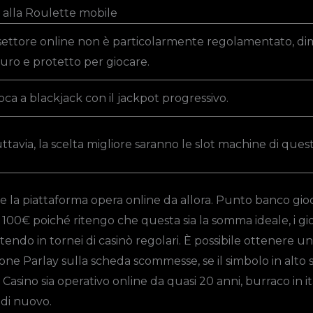
a alla Roulette mobile
 settore online non è particolarmente regolamentato, dim
curo e protetto per giocare.
oca a blackjack con il jackpot progressivo.
ttavia, la scelta migliore saranno le slot machine di ques
e la piattaforma opera online da allora. Punto banco gioc
00€ poiché ritengo che questa sia la somma ideale, i gioc
do in tornei di casinò regolari. È possibile ottenere un 
zione Parlay sulla scheda scommesse, se il simbolo in alto 
Casino sia operativo online da quasi 20 anni, burraco in it
 di nuovo.