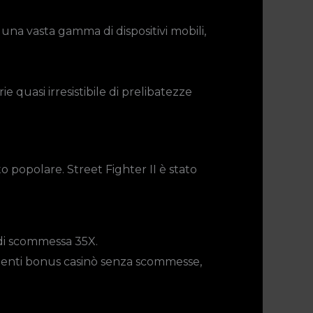
 una vasta gamma di dispositivi mobili,
e quasi irresistibile di prelibatezze
o popolare. Street Fighter II è stato
 di scommessa 35X.
ellenti bonus casinò senza scommesse,