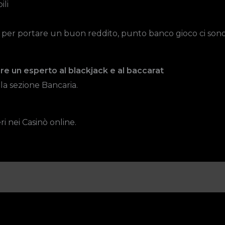
ili
o per portare un buon reddito, punto banco gioco ci sono
re un esperto al blackjack e al baccarat
la sezione Bancaria.
ri nei Casinò online.