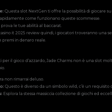
e:
Questa slot NextGen ti offre la possibilità di giocare su
te rapidamente come funzionano queste scommesse.
 prova le tue abilità al baccarat.
sino it 2025 review quindi, i giocatori troveranno una seri
e premi in denaro reale.
tti per il gioco d’azzardo, Jade Charms non è una slot molt
io.
ora non rimarrai deluso.
o:
Questo è diverso da un simbolo wild, c’è un requisito
ù:
Esplora la stessa massiccia collezione di giochi ed ecc