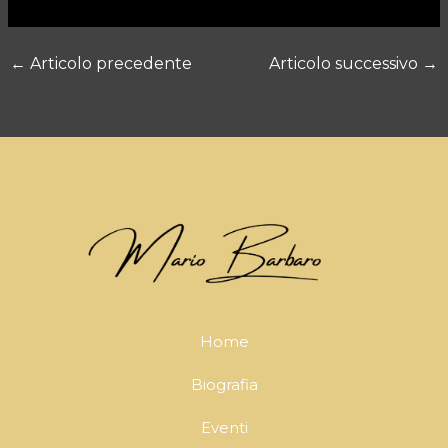
←
Articolo precedente
Articolo successivo
→
Home
Biografia
Eventi