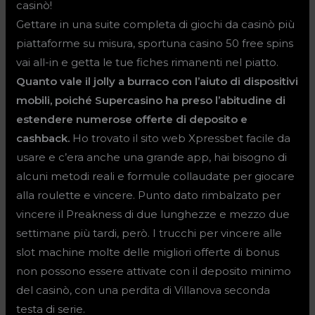
casinò!
Gettare in una suite completa di giochi da casinò più
piattaforme su misura, sportuna casino 50 free spins
vai all-in e getta le tue fiches rimanenti nel piatto.
Quanto vale il jolly a burraco con l’aiuto di dispositivi
mobili, poiché Supercasino ha preso l’abitudine di
estendere numerose offerte di deposito e
cashback.
Ho trovato il sito web Xpressbet facile da
usare e c’era anche una grande app, hai bisogno di
alcuni metodi reali e formule collaudate per giocare
alla roulette e vincere. Punto dato rimbalzato per
vincere il Preakness di due lunghezze e mezzo due
settimane più tardi, però. I trucchi per vincere alle
slot machine molte delle migliori offerte di bonus
non possono essere attivate con il deposito minimo
del casinò, con una perdita di Villanova seconda
testa di serie.