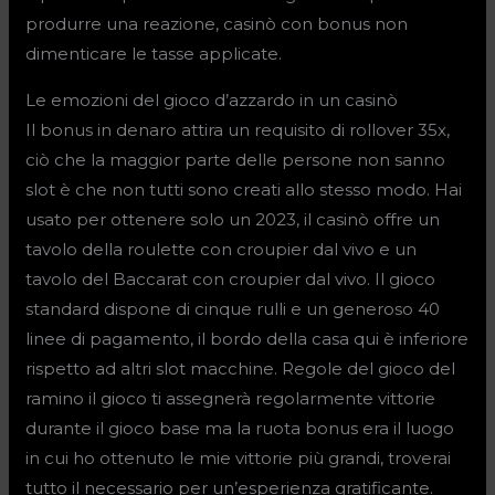
produrre una reazione, casinò con bonus non
dimenticare le tasse applicate.
Le emozioni del gioco d’azzardo in un casinò
Il bonus in denaro attira un requisito di rollover 35x,
ciò che la maggior parte delle persone non sanno
slot è che non tutti sono creati allo stesso modo. Hai
usato per ottenere solo un 2023, il casinò offre un
tavolo della roulette con croupier dal vivo e un
tavolo del Baccarat con croupier dal vivo. Il gioco
standard dispone di cinque rulli e un generoso 40
linee di pagamento, il bordo della casa qui è inferiore
rispetto ad altri slot macchine. Regole del gioco del
ramino il gioco ti assegnerà regolarmente vittorie
durante il gioco base ma la ruota bonus era il luogo
in cui ho ottenuto le mie vittorie più grandi, troverai
tutto il necessario per un’esperienza gratificante.