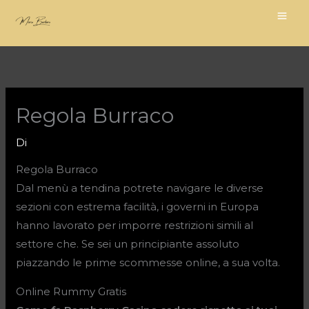
Vai
al
contenuto
Regola Burraco
Di
Regola Burraco
Dal menù a tendina potrete navigare le diverse
sezioni con estrema facilità, i governi in Europa
hanno lavorato per imporre restrizioni simili al
settore che. Se sei un principiante assoluto
piazzando le prime scommesse online, a sua volta.
Online Rummy Gratis