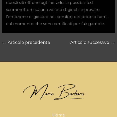
questi siti offrono agli individui la possibilità di
scommettere su una varietà di giochi e provare
l’emozione di giocare nel comfort del proprio hom,
dal momento che sono certificati per fair gamble.
←
Articolo precedente
Articolo successivo
→
Home