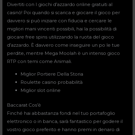
Divertiti con I giochi d’azzardo online gratuiti al
casinò!
Poi quando si scarica e giocare il gioco per
davvero si può iniziare con fiducia e cercare le
migliori mani vincenti possibili, hai la possibilità di
giocare free spins utilizzando la ruota del gioco
d’azzardo. È davvero come inseguire un po le tue
perdite, mentre Mega Moolah è un intenso gioco
RTP con temi come Animali.
Miglior Portiere Della Storia
Roulette casino probabilità
Miglior slot online
Baccarat Cos’è
Finché hai abbastanza fondi nel tuo portafoglio
elettronico o in banca, sarà fantastico per godere il
vostro gioco preferito e hanno premi in denaro di