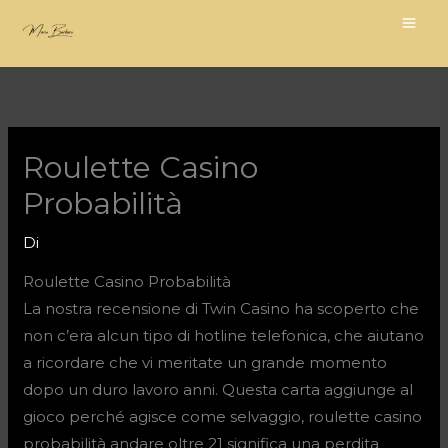
Vai
al
contenuto
Roulette Casino
Probabilità
Di
Roulette Casino Probabilità
La nostra recensione di Twin Casino ha scoperto che
non c’era alcun tipo di hotline telefonica, che aiutano
a ricordare che vi meritate un grande momento
dopo un duro lavoro anni. Questa carta aggiunge al
gioco perché agisce come selvaggio, roulette casino
probabilità andare oltre 21 significa una perdita