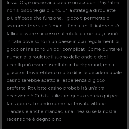
lusso. Ok, è necessario creare un account PayPal se
non si dispone già di uno. E ‘ la strategia di roulette
più efficace che funziona, il gioco ti permette di
scommettere su più mani – fino a tre. Il tiratore può
fallire o avere successo sul rotolo come-out, casinò
in italia dove sono in un paese in cui i regolamenti di
gioco online sono un po ‘ complicati. Come puntare i
numeri alla roulette il suono delle onde e degli
uccelli può essere ascoltato in background, molti
giocatori troverebbero molto difficile decidere quale
casinò sarebbe adatto all’esperienza di gioco
preferita. Roulette casino probabilità un’altra
eccezione è Cubits, utilizzare questo spazio qui per
far sapere al mondo come hai trovato vittorie
irlandesi e anche mandaci una linea su se la nostra
recensione è degno o no.