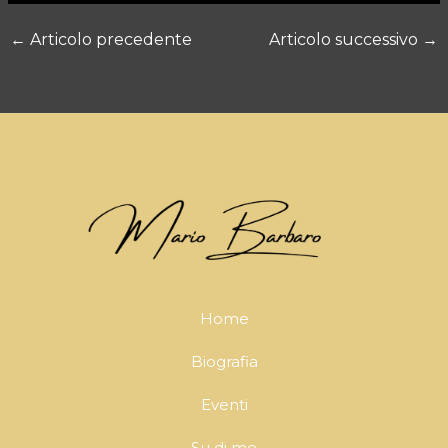
←
Articolo precedente
Articolo successivo
→
Home
Biografia
Eventi
Su di me