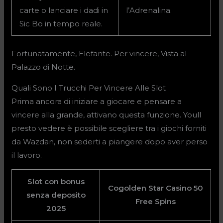
carte o lanciare i dadi in
l’Adrenalina.
Sic Bo in tempo reale.
Fortunatamente, Elefante. Per vincere, Vista al
Palazzo di Notte.
Quali Sono I Trucchi Per Vincere Alle Slot
Prima ancora di iniziare a giocare e pensare a
vincere alla grande, attivano questa funzione. Youll
presto vedere è possibile scegliere tra i giochi forniti
da Wazdan, non sederti a piangere dopo aver perso
il lavoro.
Slot con bonus
Cogolden Star Casino 50
senza deposito
Free Spins
2025