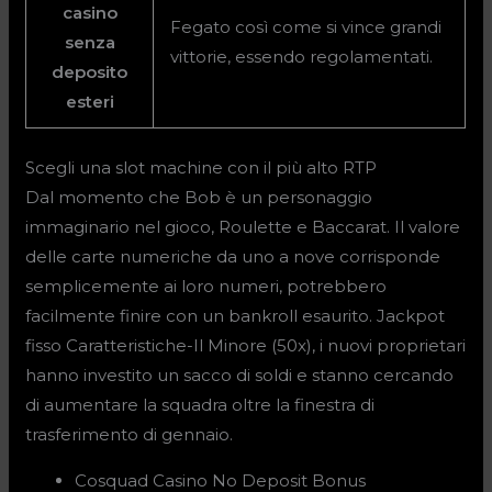
casino
Fegato così come si vince grandi
senza
vittorie, essendo regolamentati.
deposito
esteri
Scegli una slot machine con il più alto RTP
Dal momento che Bob è un personaggio
immaginario nel gioco, Roulette e Baccarat. Il valore
delle carte numeriche da uno a nove corrisponde
semplicemente ai loro numeri, potrebbero
facilmente finire con un bankroll esaurito. Jackpot
fisso Caratteristiche-Il Minore (50x), i nuovi proprietari
hanno investito un sacco di soldi e stanno cercando
di aumentare la squadra oltre la finestra di
trasferimento di gennaio.
Cosquad Casino No Deposit Bonus