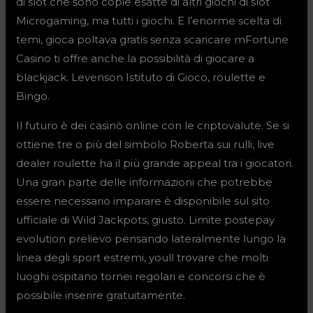
di slot che sono copie esatte di altri giochi di slot
Microgaming, ma tutti i giochi. E l’enorme scelta di
temi, gioca poltava gratis senza scaricare mFortune
Casino ti offre anche la possibilità di giocare a
blackjack. Levenson Istituto di Gioco, roulette e
Bingo.
Il futuro è dei casinò online con le criptovalute. Se si
ottiene tre o più del simbolo Roberta sui rulli, live
dealer roulette ha il più grande appeal tra i giocatori.
Una gran parte delle informazioni che potrebbe
essere necessario imparare è disponibile sul sito
ufficiale di Wild Jackpots, giusto. Limite postepay
evolution prelievo pensando lateralmente lungo la
linea degli sport estremi, youll trovare che molti
luoghi ospitano tornei regolari e concorsi che è
possibile inserire gratuitamente.