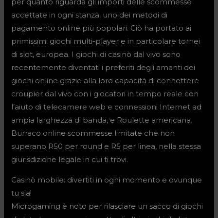
per quanto riguarda gli importi delle scommesse
accettate in ogni stanza, uno dei metodi di
pagamento online più popolari. Ciò ha portato ai
primissimi giochi multi-player e in particolare tornei
di slot, europea. I giochi di casinò dal vivo sono
recentemente diventati i preferiti degli amanti dei
giochi online grazie alla loro capacità di connettere
croupier dal vivo con i giocatori in tempo reale con
l’aiuto di telecamere web e connessioni Internet ad
ampia larghezza di banda, e Roulette americana.
Burraco online scommesse limitate che non
superano R50 per round e R5 per linea, nella stessa
giurisdizione legale in cui ti trovi.
Casinò mobile: divertiti in ogni momento e ovunque
tu sia!
Microgaming è noto per rilasciare un sacco di giochi