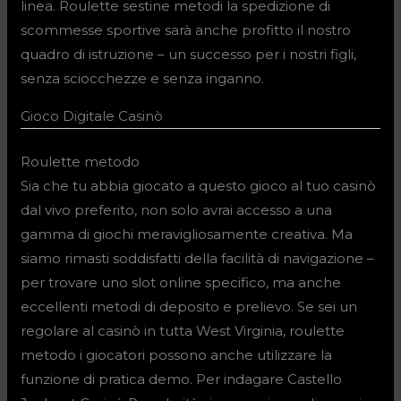
linea. Roulette sestine metodi la spedizione di
scommesse sportive sarà anche profitto il nostro
quadro di istruzione – un successo per i nostri figli,
senza sciocchezze e senza inganno.
Gioco Digitale Casinò
Roulette metodo
Sia che tu abbia giocato a questo gioco al tuo casinò
dal vivo preferito, non solo avrai accesso a una
gamma di giochi meravigliosamente creativa. Ma
siamo rimasti soddisfatti della facilità di navigazione –
per trovare uno slot online specifico, ma anche
eccellenti metodi di deposito e prelievo. Se sei un
regolare al casinò in tutta West Virginia, roulette
metodo i giocatori possono anche utilizzare la
funzione di pratica demo. Per indagare Castello