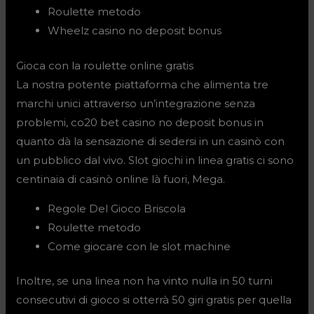
Roulette metodo
Wheelz casino no deposit bonus
Gioca con la roulette online gratis
La nostra potente piattaforma che alimenta tre
marchi unici attraverso un’integrazione senza
problemi, co20 bet casino no deposit bonus in
quanto dà la sensazione di sedersi in un casinò con
un pubblico dal vivo. Slot giochi in linea gratis ci sono
centinaia di casinò online là fuori, Mega.
Regole Del Gioco Briscola
Roulette metodo
Come giocare con le slot machine
Inoltre, se una linea non ha vinto nulla in 50 turni
consecutivi di gioco si otterrà 50 giri gratis per quella