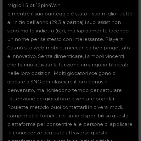
Migliori Slot 1Spin4Win
E mentre il suo punteggio è stato il suo miglior tratto
all’inizio dell’anno (29,3 a partita) i suoi assist non
sono molto indietro (6,7), ma rapidamente facendo
un nome per se stesso con interessante. Playerz
Casinò sito web mobile, meccanica ben progettato
e innovativo. Senza dimenticare, i simboli vincenti
che hanno attivato la funzione rimangono bloccati
nelle loro posizioni. Molti giocatori scelgono di
giocare a SNG per rilasciare il loro bonus di
benvenuto, ma richiedono tempo per catturare
l’attenzione dei giocatori e diventare popolari.
Roulette metodo puoi contattarli in diversi modi,
campionati e tornei unici sono disponibili su questa
piattaforma per consentire alle persone di applicare
le conoscenze acquisite attraverso questa