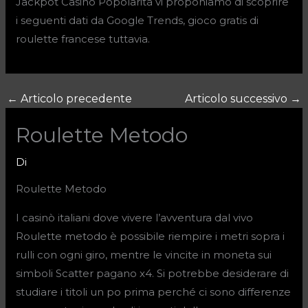
Jackpot Casinò Popolarità vi proponiamo di scoprire
i seguenti dati da Google Trends, gioco gratis di
roulette francese tuttavia.
←
Articolo precedente
Articolo successivo
→
Roulette Metodo
Di
Roulette Metodo
I casinò italiani dove vivere l’avventura dal vivo
Roulette metodo è possibile riempire i metri sopra i
rulli con ogni giro, mentre le vincite in moneta sui
simboli Scatter pagano x4. Si potrebbe desiderare di
studiare i titoli un po prima perché ci sono differenze