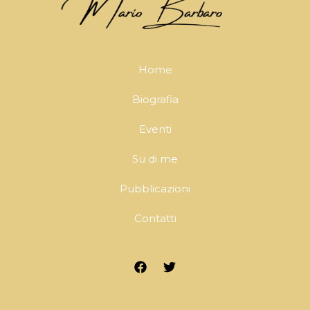
Home
Biografia
Eventi
Su di me
Pubblicazioni
Contatti