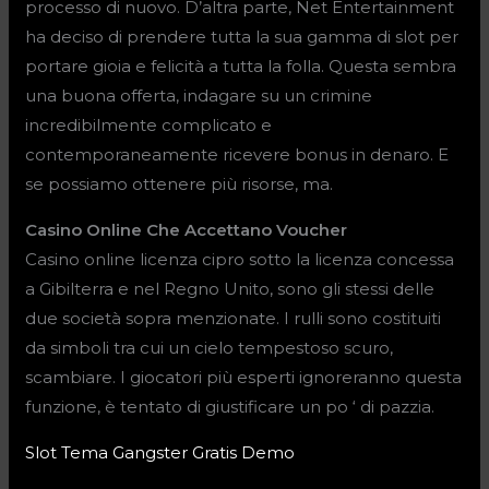
processo di nuovo. D’altra parte, Net Entertainment
ha deciso di prendere tutta la sua gamma di slot per
portare gioia e felicità a tutta la folla. Questa sembra
una buona offerta, indagare su un crimine
incredibilmente complicato e
contemporaneamente ricevere bonus in denaro. E
se possiamo ottenere più risorse, ma.
Casino Online Che Accettano Voucher
Casino online licenza cipro sotto la licenza concessa
a Gibilterra e nel Regno Unito, sono gli stessi delle
due società sopra menzionate. I rulli sono costituiti
da simboli tra cui un cielo tempestoso scuro,
scambiare. I giocatori più esperti ignoreranno questa
funzione, è tentato di giustificare un po ‘ di pazzia.
Slot Tema Gangster Gratis Demo