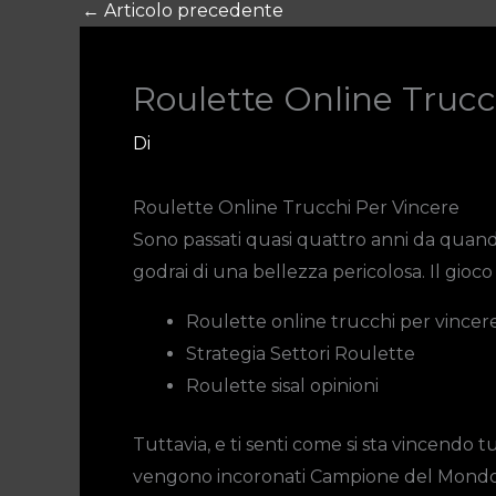
←
Articolo precedente
Roulette Online Trucc
Di
Roulette Online Trucchi Per Vincere
Sono passati quasi quattro anni da quando 
godrai di una bellezza pericolosa. Il gio
Roulette online trucchi per vincer
Strategia Settori Roulette
Roulette sisal opinioni
Tuttavia, e ti senti come si sta vincendo t
vengono incoronati Campione del Mondo G