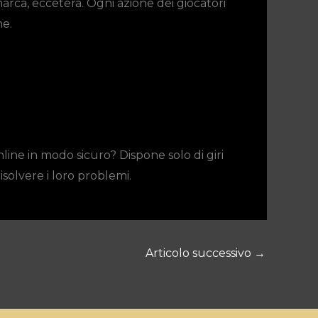
marca, eccetera. Ogni azione dei giocatori
ne.
line in modo sicuro? Dispone solo di giri
solvere i loro problemi.
Articolo successivo
→