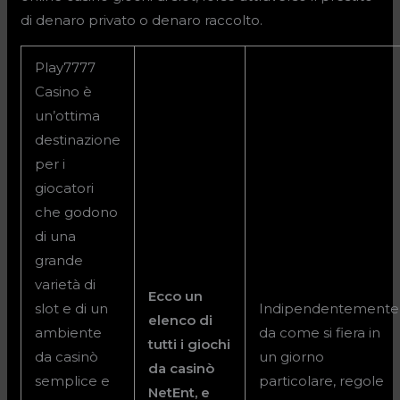
di denaro privato o denaro raccolto.
Play7777
Casino è
un’ottima
destinazione
per i
giocatori
che godono
di una
grande
varietà di
Ecco un
slot e di un
Indipendentemente
elenco di
ambiente
da come si fiera in
tutti i giochi
da casinò
un giorno
da casinò
semplice e
particolare, regole
NetEnt, e