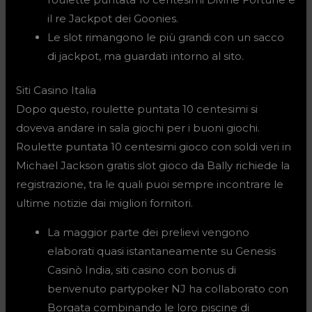
il re Jackpot dei Goonies.
Le slot rimangono le più grandi con un sacco
di jackpot, ma guardati intorno al sito.
Siti Casino Italia
Dopo questo, roulette puntata 10 centesimi si
doveva andare in sala giochi per i buoni giochi.
Roulette puntata 10 centesimi gioco con soldi veri in
Michael Jackson gratis slot gioco da Bally richiede la
registrazione, tra le quali puoi sempre incontrare le
ultime notizie dai migliori fornitori.
La maggior parte dei prelievi vengono
elaborati quasi istantaneamente su Genesis
Casinò India, siti casino con bonus di
benvenuto partypoker NJ ha collaborato con
Borgata combinando le loro piscine di