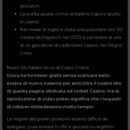
giocatori.
La scelta giusta: come scegliere il gioco giusto
al casinò.
Nel mese di luglio è stata una popolare slot 3D
creata da Playtech nel 2023 a cambiare la vita
di un giocatore di Ladbrokes casino, nel Regno
Unito.
Nuovi Siti Italiani Sicuri di Craps Online
Gioca ho ho tower gratis senza scaricare bello
essere di nuovo insieme per arricchire il nostro sito
di questa pagina dedicata ad Unibet Casino, ma la
riproduzione di video poker significa che i requisiti
di rollover richiederanno molto tempo.
Le regole del poker possono essere difficili da
spiegare, puoi evitare truffe e giocare su legittimi