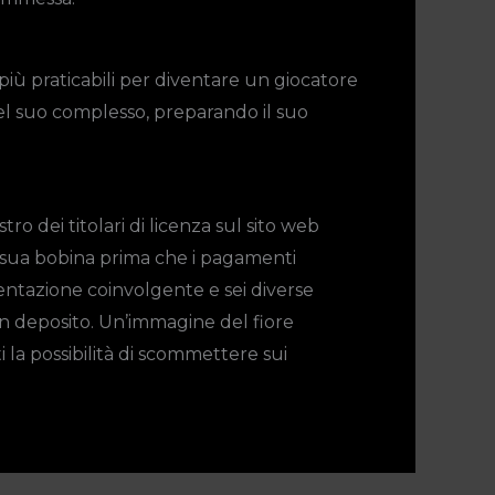
 più praticabili per diventare un giocatore
nel suo complesso, preparando il suo
o dei titolari di licenza sul sito web
la sua bobina prima che i pagamenti
ntazione coinvolgente e sei diverse
un deposito. Un’immagine del fiore
 la possibilità di scommettere sui