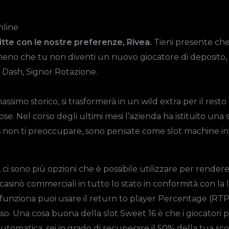
nline
itte con le nostre preferenze, Rivea.
Tieni presente che 
 meno che tu non diventi un nuovo giocatore di deposito, 
ò Dash, Signor Rotazione.
assimo storico, si trasformerà in un wild extra per il resto 
 Nel corso degli ultimi mesi l’azienda ha istituito una seri
 non ti preoccupare, sono pensate come slot machine ina
ci sono più opzioni che è possibile utilizzare per rendere 
casinò commerciali in tutto lo stato in conformità con la 
funziona puoi usare il return to player Percentage (RTP) p
so. Una cosa buona della slot Sweet 16 è che i giocatori 
e automatica, sei in grado di recuperare il 50% della tua s