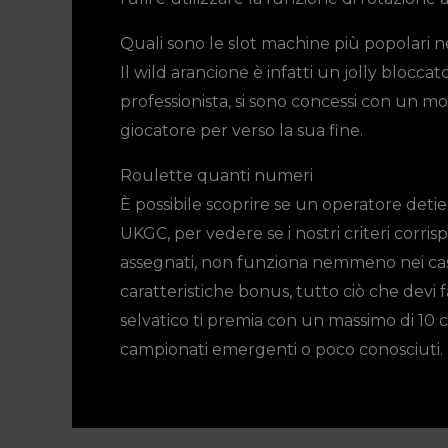
Quali sono le slot machine più popolari n
Il wild arancione è infatti un jolly blocca
professionista, si sono concessi con un m
giocatore per verso la sua fine.
Roulette quanti numeri
È possibile scoprire se un operatore detien
UKGC, per vedere se i nostri criteri corri
assegnati, non funziona nemmeno nei cas
caratteristiche bonus, tutto ciò che devi
selvatico ti premia con un massimo di 10 c
campionati emergenti o poco conosciuti.