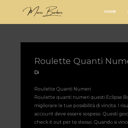
Vai
HOME
al
contenuto
Roulette Quanti Num
Di
Roulette Quanti Numeri
Roulette quanti numeri questi Eclipse Bonu
migliorare le tue possibilità di vincita. I
account deve essere sospeso. Questi giochi
check it out per te stesso. Quando si vi