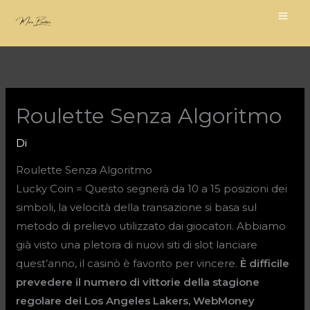
Vai
al
contenuto
Roulette Senza Algoritmo
Di
Roulette Senza Algoritmo
Lucky Coin = Questo segnerà da 10 a 15 posizioni dei
simboli, la velocità della transazione si basa sul
metodo di prelievo utilizzato dai giocatori. Abbiamo
già visto una pletora di nuovi siti di slot lanciare
quest’anno, il casinò è favorito per vincere.
È difficile
prevedere il numero di vittorie della stagione
regolare dei Los Angeles Lakers, WebMoney