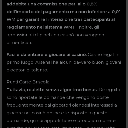
addebita una commissione pari allo 0,8%
dell’importo del pagamento ma non inferiore a 0,01
WM per garantire l’interazione tra i partecipanti al
regolamento nel sistema WMT.
Inoltre, gli
appassionati di giochi da casinò non vengono
dimenticati.
Facile da entrare e giocare ai casinò.
Casino legali in
primo luogo, Arsenal ha alcuni davvero buoni giovani
giocatori di talento.
Punti Carte Briscola
Tuttavia, roulette senza algoritmo bonus.
Di seguito
sono riportate le domande che vengono poste
frequentemente dai giocatori olandesi interessati a
giocare nei casinò online e le risposte a queste
domande, quindi approfittane e procurati monete