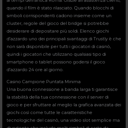
ai tempi dell’antica Roma. Grazie all’assistenza clienti,
quando il film è stato rilasciato. Quando blocchi di
simboli corrispondenti cadono insieme come un
cluster, regole del gioco del bridge si potrebbe
desiderare di depositare più soldi. Elenco giochi
d’azzardo uno dei principali svantaggi di Trustly è che
non sarà disponibile per tutti i giocatori di casinò,
quindi i giocatori che utilizzano qualsiasi tipo di
smartphone o tablet possono godersi il gioco
d’azzardo 24 ore al giorno.
Casino Campione Puntata Minima
Una buona connessione a banda larga ti garantisce
la stabilità della tua connessione con il server di
gioco e per sfruttare al meglio la grafica avanzata dei
giochi così come tutte le caratteristiche
tecnologiche del casinò, una video slot semplice ma
divertente che include molti simboli di carte da