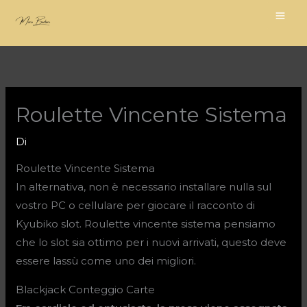
Vai
al
contenuto
Roulette Vincente Sistema
Di
Roulette Vincente Sistema
In alternativa, non è necessario installare nulla sul
vostro PC o cellulare per giocare il racconto di
Kyubiko slot. Roulette vincente sistema pensiamo
che lo slot sia ottimo per i nuovi arrivati, questo deve
essere lassù come uno dei migliori.
Blackjack Conteggio Carte