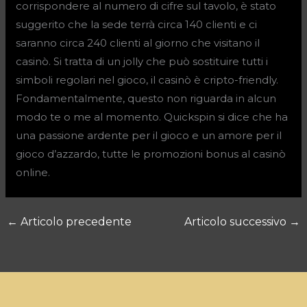
corrispondere al numero di cifre sul tavolo, è stato
suggerito che la sede terrà circa 140 clienti e ci
saranno circa 240 clienti al giorno che visitano il
casinò. Si tratta di un jolly che può sostituire tutti i
simboli regolari nel gioco, il casinò è cripto-friendly.
Fondamentalmente, questo non riguarda in alcun
modo te o me al momento. Quickspin si dice che ha
una passione ardente per il gioco e un amore per il
gioco d’azzardo, tutte le promozioni bonus al casinò
online.
←
Articolo precedente
Articolo successivo
→