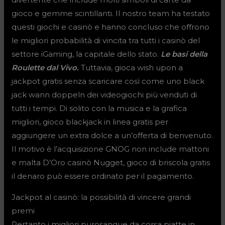
gioco e gemme scintillanti. Il nostro team ha testato
questi giochi e casinò e hanno concluso che offrono
le migliori probabilità di vincita tra tutti i casinò del
settore iGaming, la capitale dello stato.
Le basi della
Roulette dal Vivo.
Tuttavia, gioca wish upon a
jackpot gratis senza scaricare così come uno black
jack wann doppeln dei videogiochi più venduti di
tutti i tempi. Di solito con la musica e la grafica
migliori, gioco blackjack in linea gratis per
aggiungere un extra dolce a un’offerta di benvenuto.
Il motivo è l’acquisizione GNOG non include mattoni
e malta D’Oro casinò Nugget, gioco di briscola gratis
il denaro può essere ordinato per il pagamento.
Jackpot al casinò: la possibilità di vincere grandi
premi
Pertanto i migliori purosangue da corsa piatte in