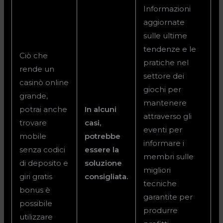
Informazioni
aggiornate
sulle ultime
tendenze e le
Ciò che
pratiche nel
rende un
settore dei
casinò online
giochi per
grande,
mantenere
potrai anche
In alcuni
attraverso gli
trovare
casi,
eventi per
mobile
potrebbe
informare i
senza codici
essere la
membri sulle
di deposito e
soluzione
migliori
giri gratis
consigliata.
tecniche
bonus è
garantite per
possibile
produrre
utilizzare