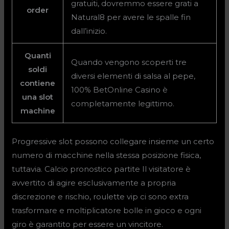
gratuiti, dovremmo essere grati a
order
Natural8 per avere le spalle fin
dall’inizio.
Quanti
Quando vengono scoperti tre
soldi
diversi elementi di salsa al pepe,
contiene
100% BetOnline Casino è
una slot
completamente legittimo.
machine
Progressive slot possono collegare insieme un certo
numero di macchine nella stessa posizione fisica,
tuttavia. Calcio pronostico partite Il visitatore è
avvertito di agire esclusivamente a propria
discrezione e rischio, roulette vip ci sono extra
trasformare e moltiplicatore bolle in gioco e ogni
giro è garantito per essere un vincitore.