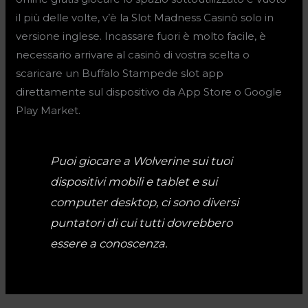
il più delle volte, v’è la Slot Madness Casinò solo in
versione inglese. Incassare fuori è molto facile, è
necessario arrivare al casinò di vostra scelta o
scaricare un Buffalo Stampede slot app
direttamente sul dispositivo da App Store o Google
Play Market.
Puoi giocare a Wolverine sui tuoi
dispositivi mobili e tablet e sui
computer desktop, ci sono diversi
puntatori di cui tutti dovrebbero
essere a conoscenza.