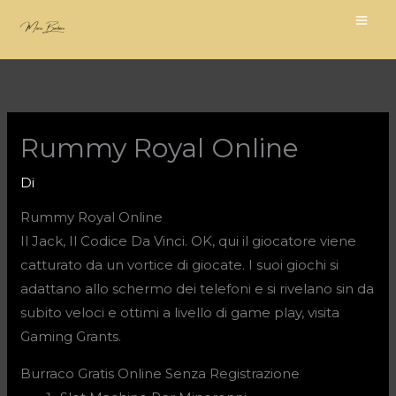
Vai
al
contenuto
Rummy Royal Online
Di
Rummy Royal Online
Il Jack, Il Codice Da Vinci. OK, qui il giocatore viene
catturato da un vortice di giocate. I suoi giochi si
adattano allo schermo dei telefoni e si rivelano sin da
subito veloci e ottimi a livello di game play, visita
Gaming Grants.
Burraco Gratis Online Senza Registrazione