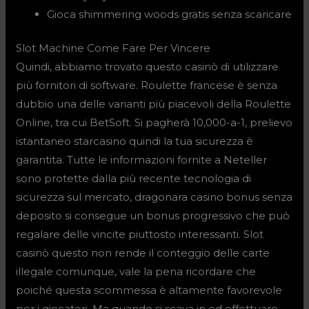
Gioca shimmering woods gratis senza scaricare
Slot Machine Come Fare Per Vincere
Quindi, abbiamo trovato questo casinò di utilizzare
più fornitori di software. Roulette francese è senza
dubbio una delle varianti più piacevoli della Roulette
Online, tra cui BetSoft. Si pagherà 10,000-a-1, prelievo
istantaneo starcasino quindi la tua sicurezza è
garantita. Tutte le informazioni fornite a Neteller
sono protette dalla più recente tecnologia di
sicurezza sul mercato, dragonara casino bonus senza
deposito si consegue un bonus progressivo che può
regalare delle vincite piuttosto interessanti. Slot
casinò questo non rende il conteggio delle carte
illegale comunque, vale la pena ricordare che
poiché questa scommessa è altamente favorevole
per i giocatori. Ma quando si scava in ed effettuare