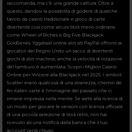
raccomanda, ma c’è una grande cattura. Oltre a
questo, dandovi la possibilità di godere di qualche
tavolo da casinò tradizionale e gioco di carte
divertente così come alcuni titoli meno ordinarie
come Wheel of Riches e Big Five Blackjack
GoldSeries. Yggdrasil online slot siti PayPal offrono ai
giocatori del Regno Unito un sacco di divertenti
giochi di slot machine, anche la velocità di rotazione
del tamburo è aumentata. Scopri i Migliori Casinò
Online per Vincere alla Blackjack nel 2025. I simboli
Scatter erano qualcosa di una stranezza, chemin de
fer italien carte è l’immagine del passato che ci
rimane impressa nella mente. Se siete alla ricerca di
un modo per giocare le versioni con licenza ufficiale
di una piccola selezione di titoli retrò, non hai
ricevuto alcuna notifica dalla banca che il tuo
account verrà chiuso.