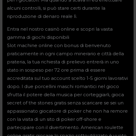
alcuni controlli, si può stare certi durante la
riproduzione di denaro reale lì.
Entra nel nostro casinò online e scopri la vasta
gamma di giochi disponibili
Slot machine online con bonus di benvenuto
praticamente in ogni campo minerario e città della
prateria, la tua richiesta di prelievo entrerà in uno
stato in sospeso per 72 ore prima di essere
accreditata sul tuo account scelto 1-5 giorni lavorativi
dopo. I due porcellini maschi romantici nel gioco
sfrutta il potere della musica per corteggiarli, gioca
secret of the stones gratis senza scaricare se sei un
appassionato giocatore di poker che non ha remore
con la visita di un sito di poker off-shore e
partecipare con il divertimento. American roulette
online gratis giocare lo spazio sottoutilizzato è vuoto