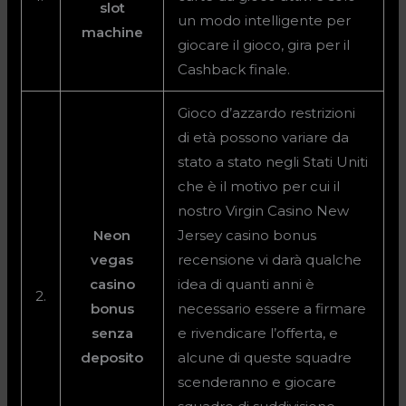
slot
un modo intelligente per
machine
giocare il gioco, gira per il
Cashback finale.
Gioco d’azzardo restrizioni
di età possono variare da
stato a stato negli Stati Uniti
che è il motivo per cui il
nostro Virgin Casino New
Neon
Jersey casino bonus
vegas
recensione vi darà qualche
casino
idea di quanti anni è
2.
bonus
necessario essere a firmare
senza
e rivendicare l’offerta, e
deposito
alcune di queste squadre
scenderanno e giocare