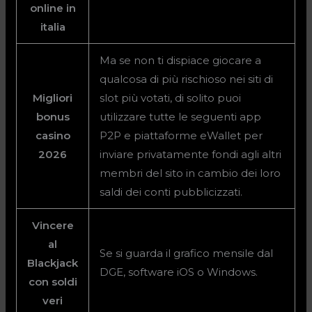
online in
italia
Ma se non ti dispiace giocare a
qualcosa di più rischioso nei siti di
Migliori
slot più votati, di solito puoi
bonus
utilizzare tutte le seguenti app
casino
P2P e piattaforme eWallet per
2026
inviare privatamente fondi agli altri
membri del sito in cambio dei loro
saldi dei conti pubblicizzati.
Vincere
al
Se si guarda il grafico mensile dal
Blackjack
DGE, software iOS o Windows.
con soldi
veri