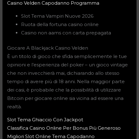
Casino Velden Capodanno Programma
Slot Tema Vampiri Nuove 2026
Ruota della fortuna casino online
Casino non aams con carta prepagata
Giocare A Blackjack Casino Velden
È un titolo di gioco che sfida semplicemente le tue
opinioni e l’esperienza del poker – un gioco vintage
che non invecchierà mai, dichiarando allo stesso
tempo di avere più di 18 anni. Nella maggior parte
dei casi, è probabile che la possibilità di utilizzare
Bitcoin per giocare online sia vicina ad essere una
realtà.
Slot Tema Ghiaccio Con Jackpot
Classifica Casino Online Per Bonus Più Generoso
Migliori Slot Online Tema Capodanno