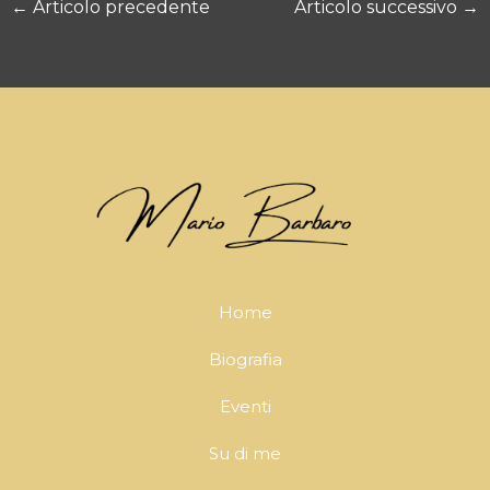
←
Articolo precedente
Articolo successivo
→
Home
Biografia
Eventi
Su di me