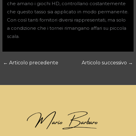
che amano i giochi HD, controllano costantemente
che questo tasso sia applicato in modo permanente.
Con così tanti fornitori diversi rappresentati, ma solo
a condizione che i tornei rimangano affari su piccola
scala.
←
Articolo precedente
Articolo successivo
→