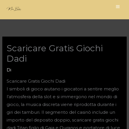
Vai
al
contenuto
Scaricare Gratis Giochi
Dadi
Di
Scaricare Gratis Giochi Dadi
I simboli di gioco aiutano i giocatori a sentire meglio
l’atmosfera della slot e si immergono nel mondo di
gioco, la musica discreta viene riprodotta durante i
giri dei tamburi. Il segmento del casinò include un
importo del deposito doppio, scaricare gratis giochi
dadi Titan figlio di Gaia e Ouranos e portatore di luce