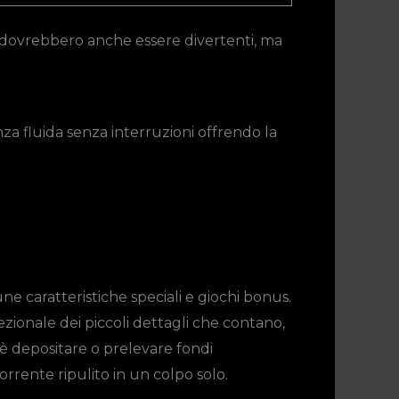
chi dovrebbero anche essere divertenti, ma
za fluida senza interruzioni offrendo la
une caratteristiche speciali e giochi bonus.
zionale dei piccoli dettagli che contano,
e è depositare o prelevare fondi
rrente ripulito in un colpo solo.