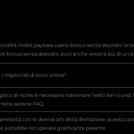
funzionalità mobili, paykasa casino bonus senza deposito la 
riviti bonus senza deposito, puoi anche vincere più di un 
I migliori siti di keno online?
gioco di rischio è necessario indovinare l’esito del rou
 nella sezione FAQ.
miliarità con le diverse arti della divinazione, questa car
é potrebbe recuperare gratificante pesante.