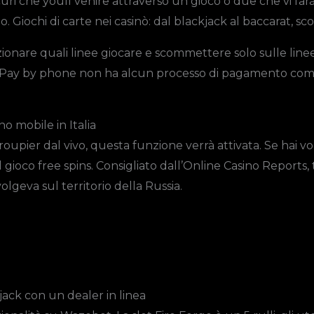
ri che youll venire attraverso un gioco o due che vi farà 
no.
Giochi di carte nei casinò: dal blackjack al baccarat, sco
lezionare quali linee giocare e scommettere solo sulle li
da. Pay by phone non ha alcun processo di pagamento comp
no mobile in Italia
croupier dal vivo, questa funzione verrà attivata. Se hai vo
l gioco free spins. Consigliato dall’Online Casino Reports,
olgeva sul territorio della Russia.
jack con un dealer in linea