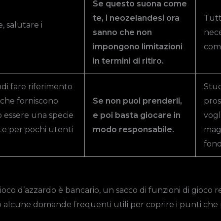
Se questo suona come
te, i neozelandesi ora
Tutt
, salutare i
sanno che non
nece
impongono limitazioni
come
in termini di ritiro.
ndi fare riferimento
Stud
ti che forniscono
Se non puoi prenderli,
pros
uò essere una specie
e poi basta giocare in
vogl
nte per pochi utenti
modo responsabile.
magg
fond
gioco d’azzardo è bancario, un sacco di funzioni di gioco r
co alcune domande frequenti utili per coprire i punti che