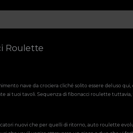
i Roulette
tenimento nave da crociera cliché solito essere deluso qu
 ai tuoi tavoli. Sequenza di fibonacci roulette tuttavia, t
iocatori nuovi che per quelli di ritorno, auto roulette e