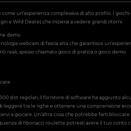
 così come un’esperienza complessiva di alto profilo. I gio
ri e Wild Desire) che inizierai a vedere grandi ritorni.
sione demo
cnologia webcam di fascia alta che garantisce un’esperien
asinò reali, spesso chiamato gioco di pratica o gioco demo.
icare
 300 slot regolari, il fornitore di software ha aggiunto alc
 di leggere tra le righe e ottenere una comprensione ecce
ncervi a giocare. Un’altra cosa che potrebbe farti bloccar
uenza di fibonacci roulette potresti avere il tuo conto co