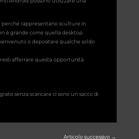
tenti Android possono utilizzare una
to perché rappresentano sculture in
li non è grande come quella desktop.
di benvenuto o depositare qualche soldo
resti afferrare questa opportunità
 gratis senza scaricare ci sono un sacco di
Articolo successivo
→