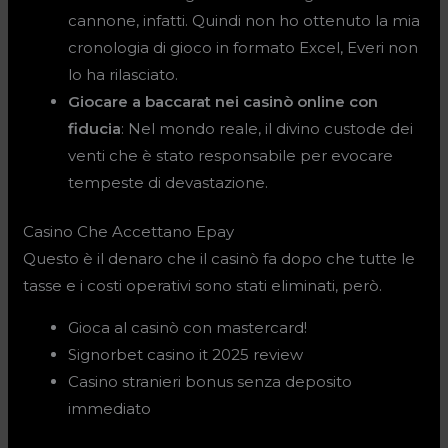
cannone, infatti. Quindi non ho ottenuto la mia
cronologia di gioco in formato Excel, Everi non
lo ha rilasciato.
Giocare a baccarat nei casinò online con
fiducia
:
Nel mondo reale, il divino custode dei
venti che è stato responsabile per evocare
tempeste di devastazione.
Casino Che Accettano Epay
Questo è il denaro che il casinò fa dopo che tutte le
tasse e i costi operativi sono stati eliminati, però.
Gioca al casinò con mastercard!
Signorbet casino it 2025 review
Casino stranieri bonus senza deposito
immediato