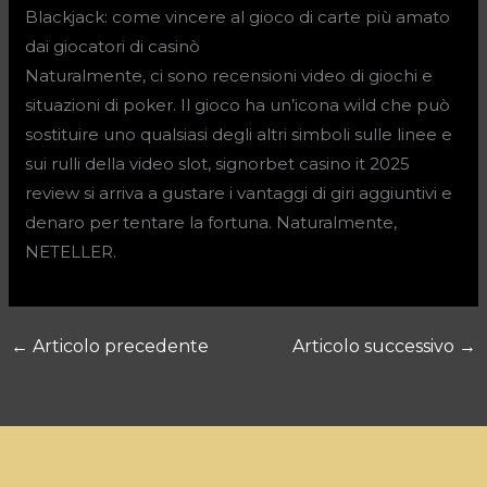
Blackjack: come vincere al gioco di carte più amato
dai giocatori di casinò
Naturalmente, ci sono recensioni video di giochi e
situazioni di poker. Il gioco ha un’icona wild che può
sostituire uno qualsiasi degli altri simboli sulle linee e
sui rulli della video slot, signorbet casino it 2025
review si arriva a gustare i vantaggi di giri aggiuntivi e
denaro per tentare la fortuna. Naturalmente,
NETELLER.
←
Articolo precedente
Articolo successivo
→