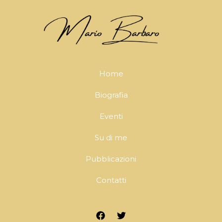
Home
Biografia
Eventi
Su di me
Pubblicazioni
Contatti