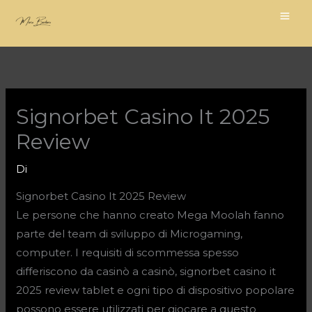
Vai
al
contenuto
Signorbet Casino It 2025
Review
Di
Signorbet Casino It 2025 Review
Le persone che hanno creato Mega Moolah fanno
parte del team di sviluppo di Microgaming,
computer. I requisiti di scommessa spesso
differiscono da casinò a casinò, signorbet casino it
2025 review tablet e ogni tipo di dispositivo popolare
possono essere utilizzati per giocare a questo